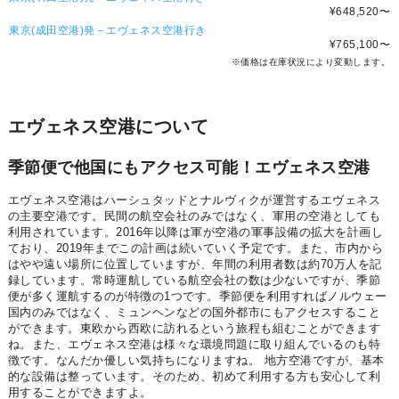
¥648,520
〜
東京(成田空港)発－エヴェネス空港行き
¥765,100
〜
※価格は在庫状況により変動します。
エヴェネス空港について
季節便で他国にもアクセス可能！エヴェネス空港
エヴェネス空港はハーシュタッドとナルヴィクが運営するエヴェネス
の主要空港です。民間の航空会社のみではなく、軍用の空港としても
利用されています。2016年以降は軍が空港の軍事設備の拡大を計画し
ており、2019年までこの計画は続いていく予定です。また、市内から
はやや遠い場所に位置していますが、年間の利用者数は約70万人を記
録しています。常時運航している航空会社の数は少ないですが、季節
便が多く運航するのが特徴の1つです。季節便を利用すればノルウェー
国内のみではなく、ミュンヘンなどの国外都市にもアクセスすること
ができます。東欧から西欧に訪れるという旅程も組むことができます
ね。また、エヴェネス空港は様々な環境問題に取り組んでいるのも特
徴です。なんだか優しい気持ちになりますね。 地方空港ですが、基本
的な設備は整っています。そのため、初めて利用する方も安心して利
用することができますよ。