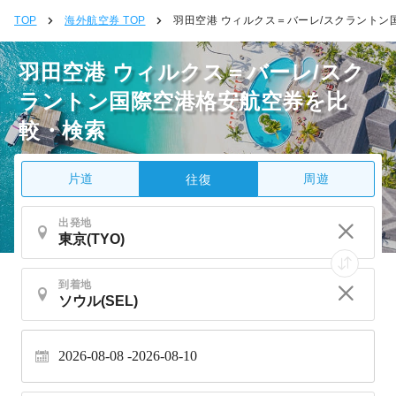
TOP
海外航空券 TOP
羽田空港 ウィルクス＝バーレ/スクラントン
羽田空港 ウィルクス＝バーレ/スク
ラントン国際空港格安航空券を比
較・検索
片道
周遊
往復
出発地
到着地
2026-08-08
2026-08-10