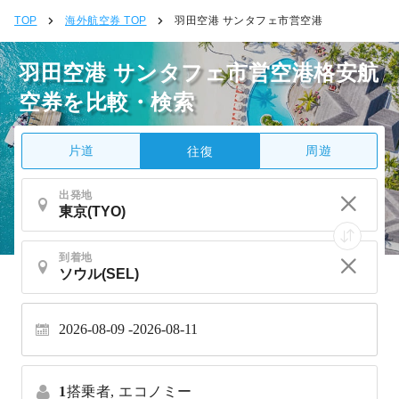
TOP
海外航空券 TOP
羽田空港 サンタフェ市営空港
羽田空港 サンタフェ市営空港格安航
空券を比較・検索
片道
周遊
往復
出発地
到着地
2026-08-09
2026-08-11
1
搭乗者,
エコノミー