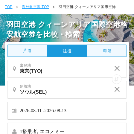
TOP
海外航空券 TOP
羽田空港 クィーンアリア国際空港
羽田空港 クィーンアリア国際空港格
安航空券を比較・検索
片道
周遊
往復
出発地
到着地
2026-08-11
2026-08-13
1
搭乗者,
エコノミー