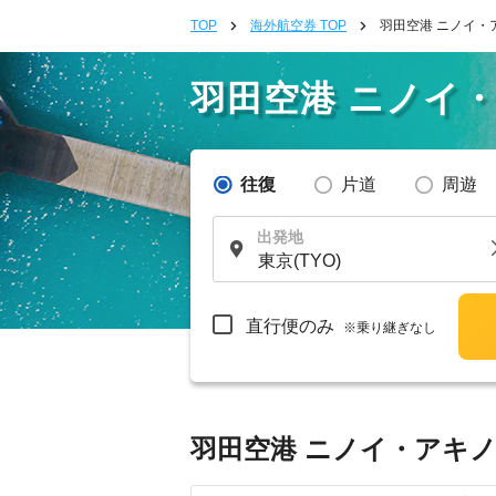
TOP
海外航空券 TOP
羽田空港 ニノイ・
羽田空港 ニノイ
往復
片道
周遊
出発地
直行便のみ
※乗り継ぎなし
羽田空港 ニノイ・アキノ