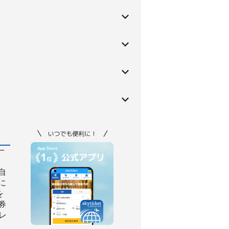
一
自
に
を
券
レ