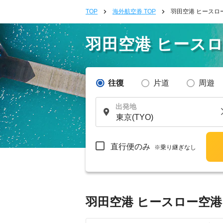
TOP
海外航空券 TOP
羽田空港 ヒースロ
羽田空港 ヒース
往復
片道
周遊
出発地
直行便のみ
※乗り継ぎなし
羽田空港 ヒースロー空港