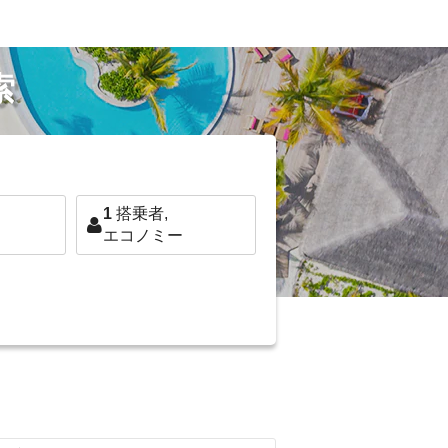
索
1
搭乗者,
エコノミー