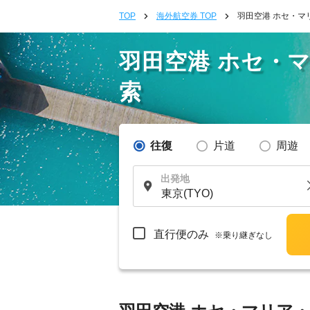
TOP
海外航空券 TOP
羽田空港 ホセ・マ
羽田空港 ホセ・
索
往復
片道
周遊
出発地
直行便のみ
※乗り継ぎなし