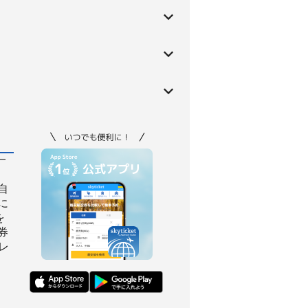
一
自
に
を
券
レ