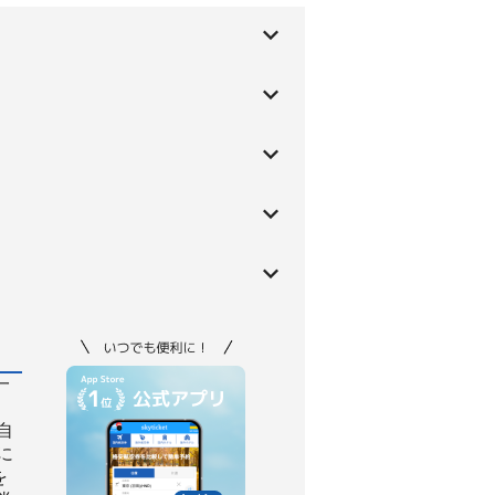
一
自
に
を