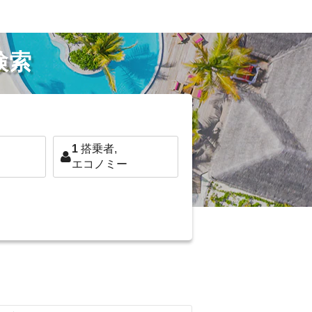
検索
1
搭乗者,
エコノミー