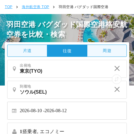
TOP
海外航空券 TOP
羽田空港 バグダッド国際空港
羽田空港 バグダッド国際空港格安航
空券を比較・検索
片道
周遊
往復
出発地
到着地
2026-08-10
2026-08-12
1
搭乗者,
エコノミー