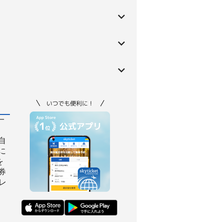
一
自
に
を
券
レ