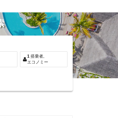
索
1
搭乗者,
エコノミー