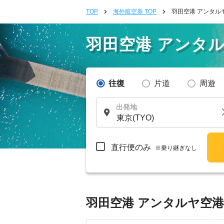
TOP
海外航空券 TOP
羽田空港 アンタル
羽田空港 アンタ
往復
片道
周遊
出発地
直行便のみ
※乗り継ぎなし
羽田空港 アンタルヤ空港