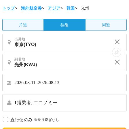
トップ
>
海外航空券
>
アジア
>
韓国
>
光州
片道
周遊
往復
出発地
到着地
2026-08-11
2026-08-13
1
搭乗者,
エコノミー
直行便のみ
※乗り継ぎなし