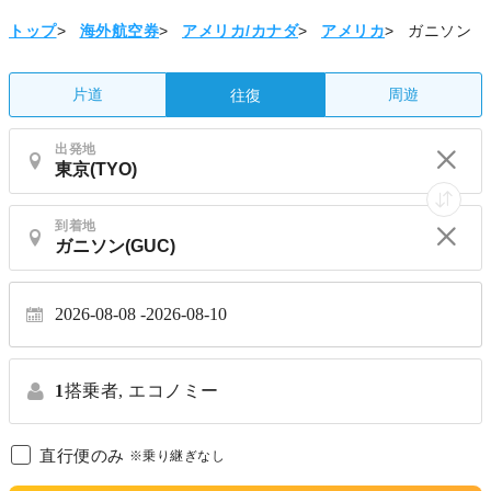
トップ
>
海外航空券
>
アメリカ/カナダ
>
アメリカ
>
ガニソン
片道
周遊
往復
出発地
到着地
2026-08-08
2026-08-10
1
搭乗者,
エコノミー
直行便のみ
※乗り継ぎなし