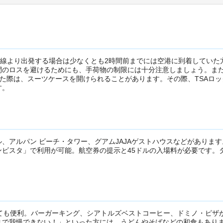
際線より出発する場合は少なくとも2時間前までには空港に到着していた
間のロスを避けるためにも、手荷物の制限には十分注意しましょう。ま
た際は、スーツケースを開けられることがあります。その際、TSAロッ
す。
、アルパン ビーチ・タワー、グアムJAJAゲストハウスなどがあります
ビスタ」で利用が可能。航空券の提示と45ドルの入場料が必要です。
ても便利。バーガーキング、シアトルズベストコーヒー、ドミノ・ピザ
まで我慢できない！」といった方には、うどんやそばなどの和食もあり