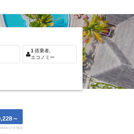
1
搭乗者,
エコノミー
,228
～
/08/08 07:07時点