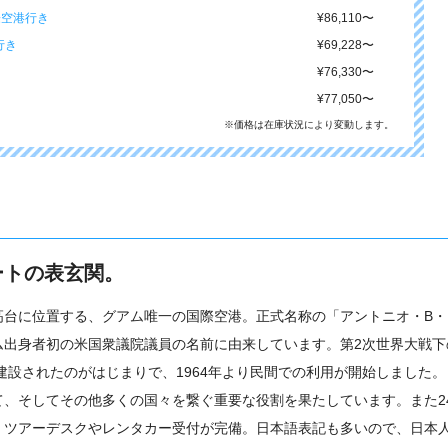
際空港行き
¥86,110
〜
行き
¥69,228
〜
¥76,330
〜
¥77,050
〜
※価格は在庫状況により変動します。
ートの表玄関。
高台に位置する、グアム唯一の国際空港。正式名称の「アントニオ・B・
ム出身者初の米国衆議院議員の名前に由来しています。第2次世界大戦下
建設されたのがはじまりで、1964年より民間での利用が開始しました。
、そしてその他多くの国々を繋ぐ重要な役割を果たしています。また2
、ツアーデスクやレンタカー受付が完備。日本語表記も多いので、日本