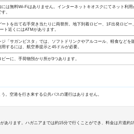
内には無料Wi-Fiはありません。インターネットキオスクにてネット利用
です。
ゲートを出て右手突き当たりに両替所。地下到着ロビー、1F出発ロビー
ゲート近くにはATMがあります。
ンジ「サガンビスタ」では、ソフトドリンクやアルコール、軽食などを
利用するには、航空券提示と45ドルが必要。
ロビーに、手荷物預かり所が3つあります。
ょう。空港を行き来する公共バスの運行はありません。
があります。ハガニアまでは約15分で行くことができ、料金は片道約1