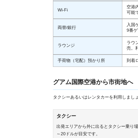
空港
Wi-Fi
可能
入国
両替/銀行
9番
ラウ
ラウンジ
売。
手荷物（宅配）預かり所
到着
グアム国際空港から市街地へ
タクシーあるいはレンタカーを利用しまし
タクシー
出発エリアから外に出るとタクシー乗り場
～20ドルが目安です。