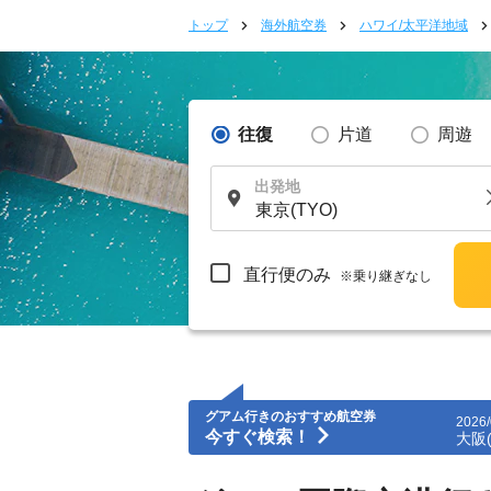
トップ
海外航空券
ハワイ/太平洋地域
往復
片道
周遊
出発地
直行便のみ
※乗り継ぎなし
グアム行きのおすすめ航空券
2026/
今すぐ検索！
大阪(