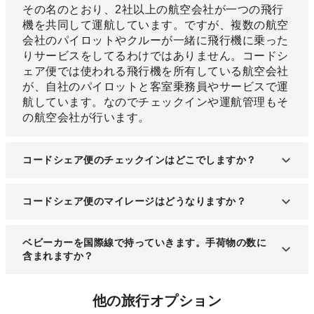
その名のとおり、2社以上の航空会社が一つの飛行
機を共同して運航しています。ですが、複数の航空
会社のパイロットやクルーが一緒に飛行機に乗った
りサービスをしてるわけではありません。コードシ
ェア便では使われる飛行機を所有している航空会社
が、自社のパイロットと客室乗務員やサービスで運
航しています。なのでチェックインや運航管理もそ
の航空会社が行います。
コードシェア便のチェックインはどこでしますか？
搭乗手続きや荷物の受付は飛行機を運航する会社で
コードシェア便のマイレージはどうなりますか？
します。なので、航空券を購入した航空会社へ行っ
てもチェックインなどはできません。
コードシェア便でのマイレージサービスは、航空券
ベビーカーを国際線で持っていきます。手荷物の数に
を購入した方の航空会社からサービス受けることに
含まれますか？
なります。また、マイレージサービスにおける国際
線の特典航空券を利用したい場合、他社運航のコー
ベビーカーやチャイルドシート、または車椅子や松
他の旅行オプション
ドシェア便だと特典航空券の利用ができません。で
葉杖などの補助用具といったものは、身の回りの手