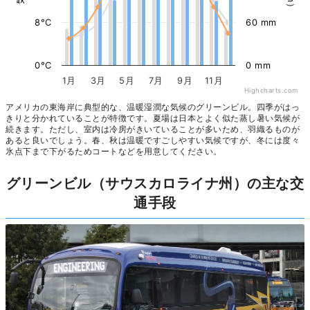
8°C
60 mm
0°C
0 mm
1月
3月
5月
7月
9月
11月
Highcharts.com
アメリカの東海岸に典型的な、温暖湿潤な気候のグリーンビル。四季がはっ
きりと分かれていることが特徴です。夏場は日本とよく似た蒸し暑い気候が
続きます。ただし、室内は冷房がきいていることが多いため、羽織るものが
あると良いでしょう。春、秋は温暖ですごしやすい気候ですが、冬には度々
氷点下まで下がるためコートなどを用意してください。
グリーンビル（サウスカロライナ州）の主な交
通手段