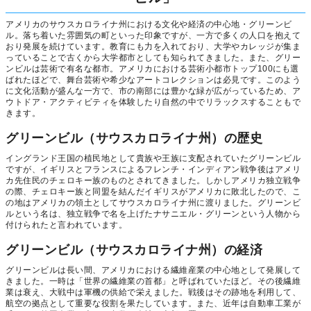
アメリカのサウスカロライナ州における文化や経済の中心地・グリーンビ
ル。落ち着いた雰囲気の町といった印象ですが、一方で多くの人口を抱えて
おり発展を続けています。教育にも力を入れており、大学やカレッジが集ま
っていることで古くから大学都市としても知られてきました。また、グリー
ンビルは芸術で有名な都市。アメリカにおける芸術小都市トップ100にも選
ばれたほどで、舞台芸術や希少なアートコレクションは必見です。このよう
に文化活動が盛んな一方で、市の南部には豊かな緑が広がっているため、ア
ウトドア・アクティビティを体験したり自然の中でリラックスすることもで
きます。
グリーンビル（サウスカロライナ州）の歴史
イングランド王国の植民地として貴族や王族に支配されていたグリーンビル
ですが、イギリスとフランスによるフレンチ・インディアン戦争後はアメリ
カ先住民のチェロキー族のものとされてきました。しかしアメリカ独立戦争
の際、チェロキー族と同盟を結んだイギリスがアメリカに敗北したので、こ
の地はアメリカの領土としてサウスカロライナ州に渡りました。グリーンビ
ルという名は、独立戦争で名を上げたナサニエル・グリーンという人物から
付けられたと言われています。
グリーンビル（サウスカロライナ州）の経済
グリーンビルは長い間、アメリカにおける繊維産業の中心地として発展して
きました。一時は「世界の繊維業の首都」と呼ばれていたほど。その後繊維
業は衰え、大戦中は軍機の供給で栄えました。戦後はその跡地を利用して、
航空の拠点として重要な役割を果たしています。また、近年は自動車工業が