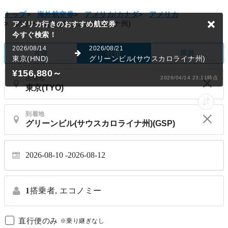
トップ
>
海外航空券
>
アメリカ/カナダ
>
アメリカ
>
グリーンビル(サウスカロライナ州)
アメリカ行きのおすすめ航空券
今すぐ検索！
2026/08/14
2026/08/21
片道
周遊
往復
東京(HND)
グリーンビル(サウスカロライナ州)
¥156,880
～
出発地
2026/04/14 23:11時点
到着地
2026-08-10
2026-08-12
1
搭乗者,
エコノミー
直行便のみ
※乗り継ぎなし