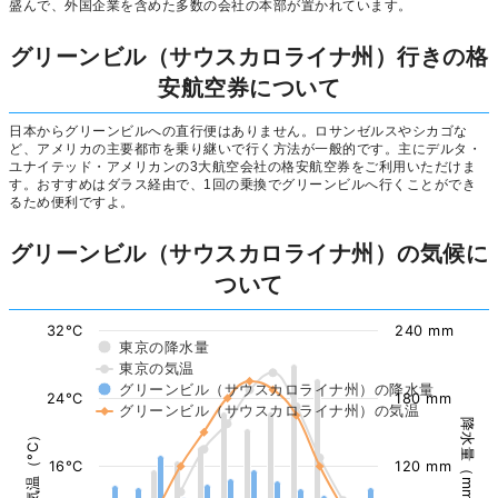
盛んで、外国企業を含めた多数の会社の本部が置かれています。
グリーンビル（サウスカロライナ州）行きの格
安航空券について
日本からグリーンビルへの直行便はありません。ロサンゼルスやシカゴな
ど、アメリカの主要都市を乗り継いで行く方法が一般的です。主にデルタ・
ユナイテッド・アメリカンの3大航空会社の格安航空券をご利用いただけま
す。おすすめはダラス経由で、1回の乗換でグリーンビルへ行くことができ
るため便利ですよ。
グリーンビル（サウスカロライナ州）の気候に
ついて
32°C
240 mm
東京の降水量
東京の気温
グリーンビル（サウスカロライナ州）の降水量
24°C
180 mm
グリーンビル（サウスカロライナ州）の気温
降水量（mm）
気温（°C）
16°C
120 mm