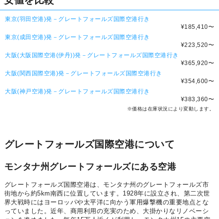
安値を比較
東京(羽田空港)発－グレートフォールズ国際空港行き
¥185,410
〜
東京(成田空港)発－グレートフォールズ国際空港行き
¥223,520
〜
大阪(大阪国際空港(伊丹))発－グレートフォールズ国際空港行き
¥365,920
〜
大阪(関西国際空港)発－グレートフォールズ国際空港行き
¥354,600
〜
大阪(神戸空港)発－グレートフォールズ国際空港行き
¥383,360
〜
※価格は在庫状況により変動します。
グレートフォールズ国際空港について
モンタナ州グレートフォールズにある空港
グレートフォールズ国際空港は、モンタナ州のグレートフォールズ市
街地から約5km南西に位置しています。1928年に設立され、第二次世
界大戦時にはヨーロッパや太平洋に向かう軍用爆撃機の重要地点とな
っていました。近年、商用利用の充実のため、大掛かりなリノベーシ