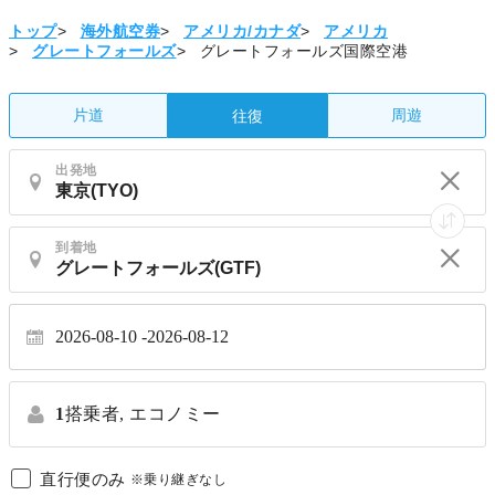
トップ
>
海外航空券
>
アメリカ/カナダ
>
アメリカ
>
グレートフォールズ
>
グレートフォールズ国際空港
片道
周遊
往復
出発地
到着地
2026-08-10
2026-08-12
1
搭乗者,
エコノミー
直行便のみ
※乗り継ぎなし