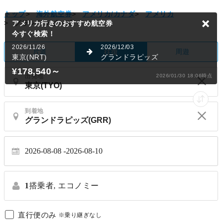
トップ
>
海外航空券
>
アメリカ/カナダ
>
アメリカ
>
グランドラピッズ
アメリカ行きのおすすめ航空券
今すぐ検索！
2026/11/26
2026/12/03
片道
周遊
往復
東京(NRT)
グランドラピッズ
¥178,540
～
出発地
2026/01/30 18:06時点
到着地
2026-08-08
2026-08-10
1
搭乗者,
エコノミー
直行便のみ
※乗り継ぎなし