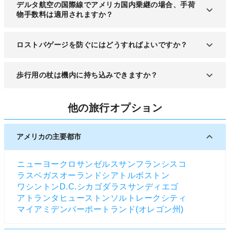
デルタ航空の国際線でアメリカ国内乗継の場合、手荷
物手数料は適用されますか？
すべてのフライトが同一の旅程の場合、アメリカ内
ロストバゲージを防ぐにはどうすればよいですか？
で乗り継ぎする国際線を利用すると、国際手数料と
規定が適用されます。そのまま別の旅程でアメリカ
受託手荷物の外側に連絡先を買いたタグを付けまし
歩行用の杖は機内に持ち込みできますか？
内を旅行する場合は国内線の規定が適用されます。
ょう。外側のタグが失くなった時に備えて、荷物の
内側にも連絡先を書きましょう。貴重品や壊れやす
離着陸時は、杖は認可を受けた所定の収納場所に置
い物は、手元の鞄に入れて持つのがお勧めです。ま
他の旅行オプション
くことが大半です。目の不自由な方が使う旅行用の
た、受託手荷物には鍵をかけないでください。
伸縮や折りたたみ可能な杖は、座席の下に収納でき
ます。ただし、その時は杖が通路側に飛び出した
アメリカの主要都市
り、クルーや他のお客様の邪魔にならないように注
意しましょう。
ニューヨーク
ロサンゼルス
サンフランシスコ
ラスベガス
オーランド
シアトル
ボストン
ワシントンD.C.
シカゴ
ダラス
サンディエゴ
アトランタ
ヒューストン
ソルトレークシティ
マイアミ
デンバー
ポートランド(オレゴン州)