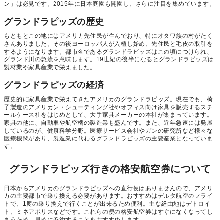
ン」は必見です。2015年に日本庭園も開園し、さらに注目を集めています。
グランドラピッズの歴史
もともとこの地にはアメリカ先住民が住んでおり、特にオタワ族の村がたく
さんありました。その後ヨーロッパ人が入植し始め、先住民と毛皮の取引を
するようになります。都市名であるグランドラピッズはこの頃につけられ、
グランド川の急流を意味します。19世紀の後半になるとグランドラピッズは
製材業や家具産業で栄えました。
グランドラピッズの経済
歴史的に家具産業で栄えてきたアメリカのグランドラピッズ。現在でも、椅
子製造のアメリカン・シューティング社やオフィス向け家具を販売するスチ
ールケース社をはじめとして、大手家具メーカーの本社が集まっています。
家具の他に、自動車や航空機の製造業も盛んです。また、近年急速には発展
しているのが、健康科学分野。医療サービス会社やガンの研究所など様々な
医療機関があり、製造業に代わるグランドラピッズの主要産業となっていま
す。
グランドラピッズ行きの格安航空券について
日本からアメリカのグランドラピッズへの直行便はありませんので、アメリ
カの主要都市で乗り換える必要があります。おすすめはデルタ航空のフライ
トで、1度の乗り換えで行くことが出来るため便利。主な経由地はデトロイ
ト、ミネアポリスなどです。これらの便の格安航空券はすぐになくなってし
まうため、早めに予約することをおすすめします。