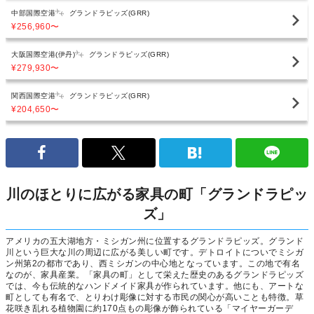
中部国際空港
グランドラピッズ(GRR)
¥256,960
〜
大阪国際空港(伊丹)
グランドラピッズ(GRR)
¥279,930
〜
関西国際空港
グランドラピッズ(GRR)
¥204,650
〜
川のほとりに広がる家具の町「グランドラピッ
ズ」
アメリカの五大湖地方・ミシガン州に位置するグランドラピッズ。グランド
川という巨大な川の周辺に広がる美しい町です。デトロイトについでミシガ
ン州第2の都市であり、西ミシガンの中心地となっています。この地で有名
なのが、家具産業。「家具の町」として栄えた歴史のあるグランドラピッズ
では、今も伝統的なハンドメイド家具が作られています。他にも、アートな
町としても有名で、とりわけ彫像に対する市民の関心が高いことも特徴。草
花咲き乱れる植物園に約170点もの彫像が飾られている「マイヤーガーデ