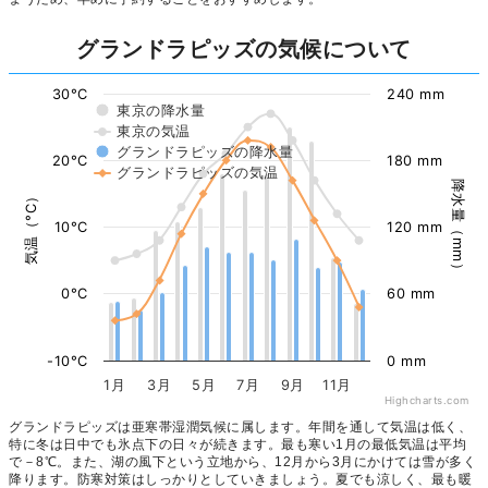
グランドラピッズの気候について
30°C
240 mm
東京の降水量
東京の気温
グランドラピッズの降水量
20°C
180 mm
グランドラピッズの気温
降水量（mm）
気温（°C）
10°C
120 mm
0°C
60 mm
-10°C
0 mm
1月
3月
5月
7月
9月
11月
Highcharts.com
グランドラピッズは亜寒帯湿潤気候に属します。年間を通して気温は低く、
特に冬は日中でも氷点下の日々が続きます。最も寒い1月の最低気温は平均
で－8℃。また、湖の風下という立地から、12月から3月にかけては雪が多く
降ります。防寒対策はしっかりとしていきましょう。夏でも涼しく、最も暖