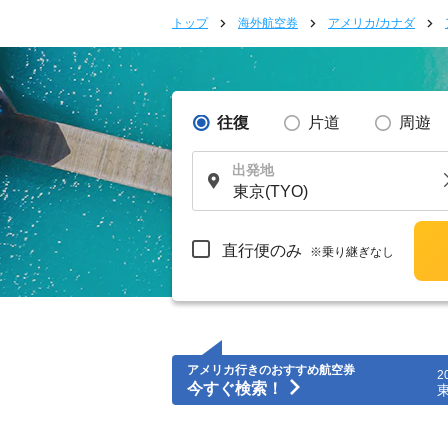
トップ
海外航空券
アメリカ/カナダ
往復
片道
周遊
出発地
直行便のみ
※乗り継ぎなし
アメリカ行きのおすすめ航空券
2
今すぐ検索！
東