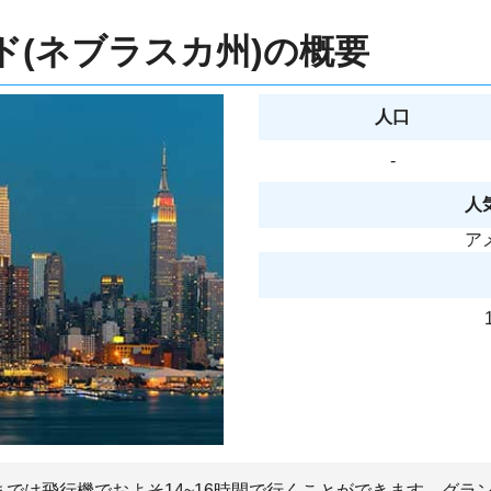
(ネブラスカ州)の概要
人口
-
人
ア
までは飛行機でおよそ14~16時間で行くことができます。グラ