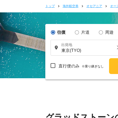
トップ
海外航空券
オセアニア
オー
往復
片道
周遊
出発地
直行便のみ
※乗り継ぎなし
グラッドストーン