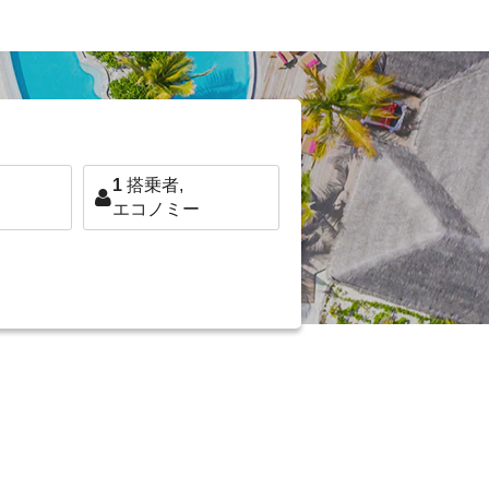
1
搭乗者,
エコノミー