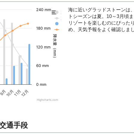
海に近いグラッドストーンは
240 mm
東京の降水量
トシーズンは夏。10～3月頃
東京の気温
リゾートを楽しむのにぴった
グラッドストーンの降水量
180 mm
め、天気予報をよく確認しま
グラッドストーンの気温
降水量（mm）
120 mm
60 mm
0 mm
9月
10月
11月
12月
Highcharts.com
交通手段