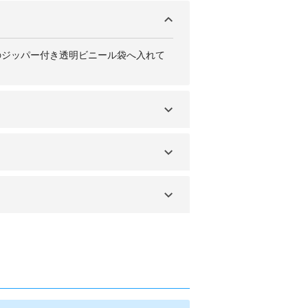
下のジッパー付き透明ビニール袋へ入れて
物として機内へ持ち込むことは禁止なの
内持ち込みが禁止されています。先端が
内持ち込み可能です。