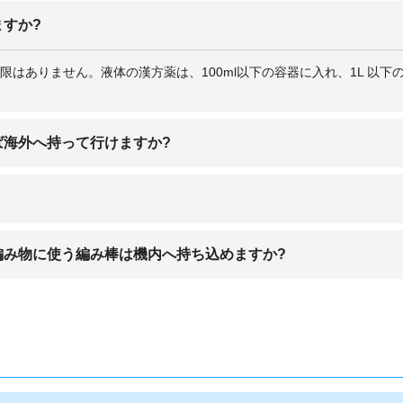
すか?
はありません。液体の漢方薬は、100ml以下の容器に入れ、1L 以
ば海外へ持って行けますか?
ウンターでお預けして頂ければ海外へ持っていくことができます。手荷
込み可能です。ただし、先端が尖っているものは60㎝以下であっても機
編み物に使う編み棒は機内へ持ち込めますか?
、60㎝を超えていても機内へ持ち込むことが可能となっています。
得ると判断された場合は機内持ち込み不可となります。それ以外は、機