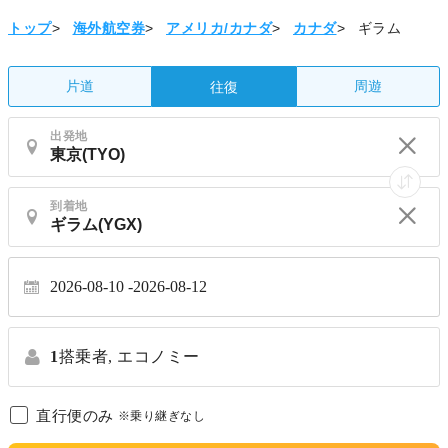
トップ
>
海外航空券
>
アメリカ/カナダ
>
カナダ
>
ギラム
片道
周遊
往復
出発地
到着地
2026-08-10
2026-08-12
1
搭乗者,
エコノミー
直行便のみ
※乗り継ぎなし