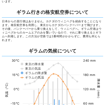
います。
ギラム行きの格安航空券について
日本からの直行便はありません。カナダのウィニペグを経由することになり
ます。格安航空券を利用し、東京からカナダのバンクーバーまで飛びます。
その後、バンクーバーから乗り換えをして、ウィニペグへ。ギラム空港はウ
ィニペグからのカームエアのみを繋いでいるので、それに乗り換えるとギラ
ムへ到着します。この方法が空路では1番時間がかからずに、費用も抑えら
れます。
ギラムの気候について
30°C
240 mm
東京の降水量
東京の気温
ギラムの降水量
15°C
180 mm
ギラムの気温
降水量（mm）
気温（°C）
0°C
120 mm
-15°C
60 mm