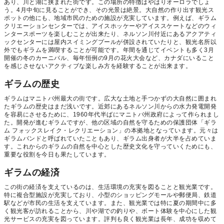
あり、川と湖に挟まれた街です。この場所の特徴はやはりオーロラでしょ
う。4月中旬に見ることができ、その光景は絶景。大自然の作り出す観光ス
ポットの他にも、地域市民のための施設が充実しています。例えば、ギラム
クリエーションセンターでは、アイスホッケーやアイススケートなどのウィ
ンタースポーツを楽しむことが出来たり、ネルソン川付近にあるアクアティ
ックセンターには屋内スイミングプールが併設されていたりと、観光名所以
外でもギラムを満喫することが可能です。年間を通じてイベントも多く3月
開催の冬のカーニバル、毎年恒例の9月の花火大会など、カナダにいること
を感じさせないアクティブな楽しみ方を経験することが出来ます。
ギラムの歴史
ギラムはマニトバ州最大の街です。広大な土地と手つかずの大自然に囲まれ
たギラムの歴史はまだ浅いです。近郊にあるネルソン川からの水力発電開発
を容易にさせるために、1960年代半ばにマニトバ州政府によって作られまし
た。開発が進むギラムですが、他の区域の自然を守るための保護団体「ギラ
ム フォックスレイク・レクリエーション」の本拠地となっています。元々は
ギラムバンドと呼ばれていたこともあり、ギラム出身者が大半を占めていま
す。これからのギラムの自然を中心とした歴史文化を守っていくためにも、
重要な役割を今日も果たしています。
ギラムの経済
この街の経済を支えているのは、生活環境の充実を図ることと観光業です。
特に複合型施設が充実しており、小型のショッピングモールや郵便局、鉄道
駅などが市民の生活を支えています。また、観光業では特に夏の期間中に多
く観光客が訪れることから、川や湖での釣りや、ボート体験を中心にした観
光サービスの充実を図っています。評判も良く観光業は長年、成功を収めて