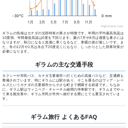
-30°C
0 mm
1月
3月
5月
7月
9月
11月
Highcharts.com
ギラムの気候はカナダの北部特有の寒さが特徴です。年間の平均最高気温は
10度弱、年間最低気温は0度を下回ります。夏の7月や8月は適度な暑さには
なりますが、秋口になると急激に寒くなるなど、寒暖の差が激しいです。ま
た、冬の12月や1月は氷点下20度近くにもなり、しっかりとした防寒対策が
必要になります。
ギラムの主な交通手段
タクシーや市民バス、カナダ主要都市へ行くための高速バスなど、交通網も
整備されています。特にギラムには駅があり、そこを通るのはヴィア・レー
ルズというカナダの主要都市から小さな町まで網羅する鉄道です。ちなみ
に、ギラム駅はウィニペグ・チャーチル線間の停車駅です。ギラムまでやっ
て来る観光客や、ギラム市民が市外へ旅行する際にとても重宝されていま
す。
ギラム旅行 よくあるFAQ