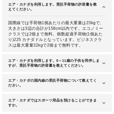
エア・カナダを利用します。受託手荷物の許容量を教
えてください。
国際線では手荷物1個あたりの最大重量は23kgで、
大きさは3辺の合計が158cm以内です。エコノミー
クラスでは2個まで無料。個数超過手荷物(1個あた
り)225 カナダドルとなっています。ビジネスクラ
スは最大重量32kgで2個まで無料です。
エア・カナダを利用します。0～11歳の子供を同伴しま
すが、受託手荷物の許容量を教えてください。
国際線では手荷物1個あたりの最大重量は23kgで、
エア・カナダの国内線の受託手荷物について教えてく
大きさは３辺の合計が158cm以内です。エコノミー
ださい。
クラスでは2個まで無料となっています。ベビーカ
ー1台を搭乗口でお預かりします。
国内線のエコノミークラスでは手荷物1個目は26.25
エア・カナダではスポーツ用品を預けることができま
カナダ/USドル、2個目は36.75 カナダ/USドルで、
すか。
個数超過手荷物(1個あたり)105.00 カナダ/USドル