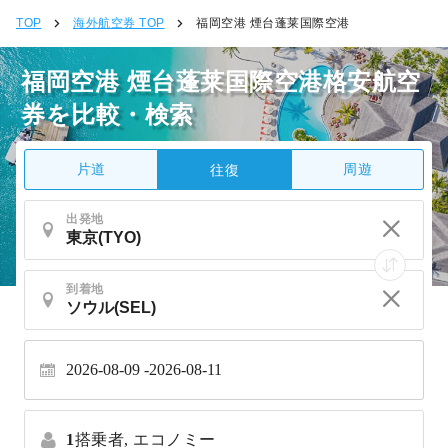
TOP
海外航空券 TOP
福岡空港 煙台蓬莱国際空港
福岡空港 煙台蓬莱国際空港格安航空
券を比較・検索
片道
周遊
往復
出発地
到着地
2026-08-09
2026-08-11
1
搭乗者,
エコノミー