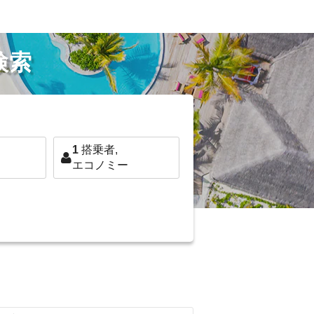
検索
1
搭乗者,
エコノミー