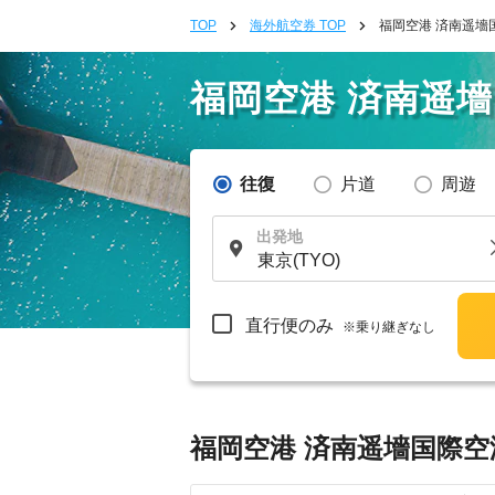
TOP
海外航空券 TOP
福岡空港 済南遥墻
福岡空港 済南遥
往復
片道
周遊
出発地
直行便のみ
※乗り継ぎなし
福岡空港 済南遥墻国際空