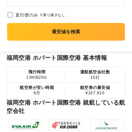
直行便のみ
※乗り継ぎなし
最安値を検索
福岡空港 ホバート国際空港 基本情報
飛行時間
運航航空会社数
13
20
15社
時間
分
航空券が安い時期
航空券の最安値
8月
¥167,810
福岡空港 ホバート国際空港 就航している航
空会社