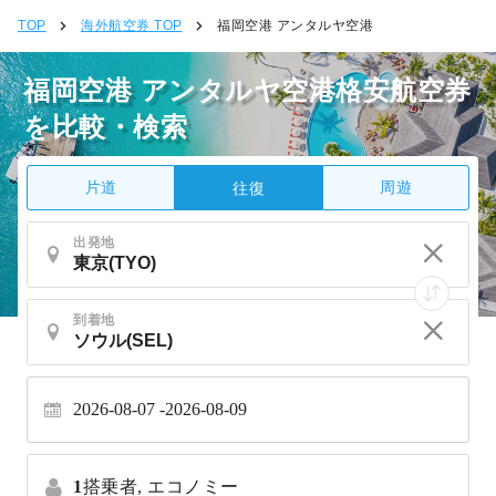
TOP
海外航空券 TOP
福岡空港 アンタルヤ空港
福岡空港 アンタルヤ空港格安航空券
を比較・検索
片道
周遊
往復
出発地
到着地
2026-08-07
2026-08-09
1
搭乗者,
エコノミー