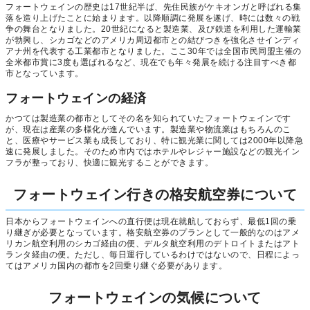
フォートウェインの歴史は17世紀半ば、先住民族がケキオンガと呼ばれる集
落を造り上げたことに始まります。以降順調に発展を遂げ、時には数々の戦
争の舞台となりました。20世紀になると製造業、及び鉄道を利用した運輸業
が勃興し、シカゴなどのアメリカ周辺都市との結びつきを強化させインディ
アナ州を代表する工業都市となりました。ここ30年では全国市民同盟主催の
全米都市賞に3度も選ばれるなど、現在でも年々発展を続ける注目すべき都
市となっています。
フォートウェインの経済
かつては製造業の都市としてその名を知られていたフォートウェインです
が、現在は産業の多様化が進んでいます。製造業や物流業はもちろんのこ
と、医療やサービス業も成長しており、特に観光業に関しては2000年以降急
速に発展しました。そのため市内ではホテルやレジャー施設などの観光イン
フラが整っており、快適に観光することができます。
フォートウェイン行きの格安航空券について
日本からフォートウェインへの直行便は現在就航しておらず、最低1回の乗
り継ぎが必要となっています。格安航空券のプランとして一般的なのはアメ
リカン航空利用のシカゴ経由の便、デルタ航空利用のデトロイトまたはアト
ランタ経由の便。ただし、毎日運行しているわけではないので、日程によっ
てはアメリカ国内の都市を2回乗り継ぐ必要があります。
フォートウェインの気候について