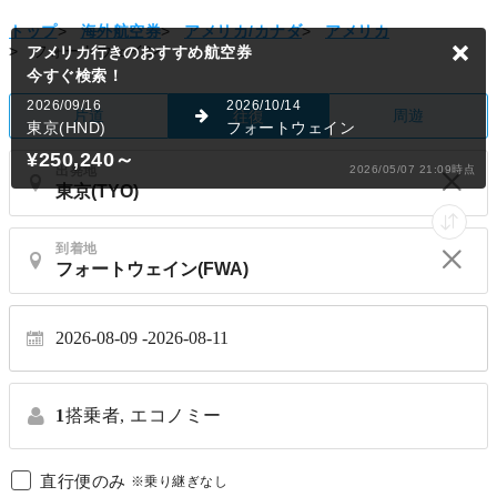
トップ
>
海外航空券
>
アメリカ/カナダ
>
アメリカ
>
フォートウェイン
アメリカ行きのおすすめ航空券
今すぐ検索！
2026/09/16
2026/10/14
片道
周遊
往復
東京(HND)
フォートウェイン
¥250,240
～
出発地
2026/05/07 21:09時点
到着地
2026-08-09
2026-08-11
1
搭乗者,
エコノミー
直行便のみ
※乗り継ぎなし