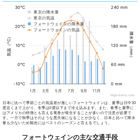
30°C
240 mm
東京の降水量
東京の気温
フォートウェインの降水量
20°C
180 mm
フォートウェインの気温
降水量（mm）
気温（°C）
10°C
120 mm
0°C
60 mm
-10°C
0 mm
1月
3月
5月
7月
9月
11月
Highcharts.com
日本に比べて季節ごとの気温差が激しいフォートウェインは、夏季は日中30
度近くまで上がり、冬季は0度以下まで冷え込みます。また、春季と夏季に
はアメリカの特徴とも言える竜巻が発生することが多いので注意が必要で
す。一方で秋季はそのような悪天候になることが少なく、日本と比べて降水
量も少ないため観光にはベストのシーズンと言えるでしょう。
フォートウェインの主な交通手段