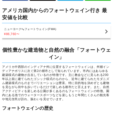
アメリカ国内からのフォートウェイン行き 最
安値を比較
ニューヨーク
フォートウェイン(FWA)
¥86,760
〜
個性豊かな建造物と自然の融合「フォートウェ
イン」
アメリカ中西部のインディアナ州に位置するフォートウェインは、州都イン
ディアナポリスに次ぐ第2の都市として知られています。市内にはあらゆる
建築様式の建物が点在しているのが特徴です。主に教会などに見られる200
年以上前に建てられたゴシック様式のものから、近年に建てられたモダニズ
ム建築様式のものまでバリエーションは豊富。特に目的地を決めずとも建物
を見ながら街中を歩いているだけで楽しめる都市だと言えます。また、自然
アクティビティを楽しめる公園が多くあるのもフォートウェインの特徴。園
内にある池でのウォータースポーツなどを楽しもうと年間たくさんの観光客
や地元住民が訪れ、賑わいを見せています。
フォートウェインの歴史