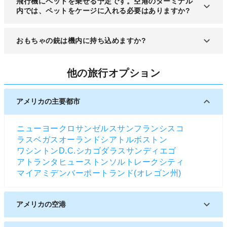
飛行機にペットを乗せる予定です。空港のターミナル
料でアクセスすることができます。
内では、ペットをケージに入れる必要はありますか?
盲導犬、聴導犬、介助犬を除くペットは、専用のケ
おもちゃの銃は機内に持ち込めますか?
ージに入れる必要があります。
武器に見えるものは、おもちゃであっても機内に持
他の旅行オプション
ち込むことは禁止されているので、受託手荷物とし
て利用される航空会社のチェックインカウンターで
預けてください。
アメリカの主要都市
ニューヨーク
ロサンゼルス
サンフランシスコ
ラスベガス
オーランド
シアトル
ボストン
ワシントンD.C.
シカゴ
ダラス
サンディエゴ
アトランタ
ヒューストン
ソルトレークシティ
マイアミ
デンバー
ポートランド(オレゴン州)
アメリカの空港