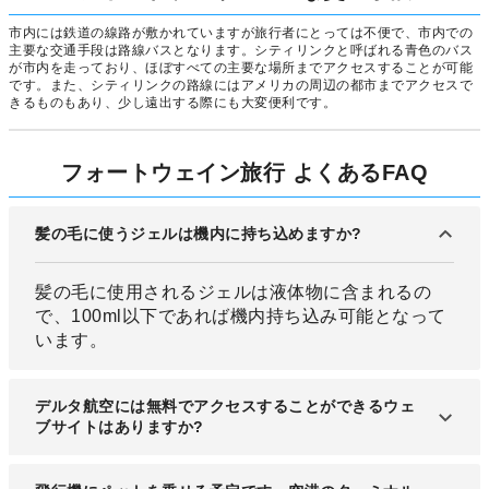
市内には鉄道の線路が敷かれていますが旅行者にとっては不便で、市内での
主要な交通手段は路線バスとなります。シティリンクと呼ばれる青色のバス
が市内を走っており、ほぼすべての主要な場所までアクセスすることが可能
です。また、シティリンクの路線にはアメリカの周辺の都市までアクセスで
きるものもあり、少し遠出する際にも大変便利です。
フォートウェイン旅行 よくあるFAQ
髪の毛に使うジェルは機内に持ち込めますか?
髪の毛に使用されるジェルは液体物に含まれるの
で、100ml以下であれば機内持ち込み可能となって
います。
デルタ航空には無料でアクセスすることができるウェ
ブサイトはありますか?
デルタ航空では、Fly Dateアプリとdelta.comに無