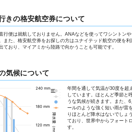
行きの格安航空券について
直行便は就航しておりません。ANAなどを使ってワシントン
。また、格安航空券をお探しの方はユナイテッド航空の便を利用
出ており、マイアミから陸路で向かうことも可能です。
の気候について
年間を通して気温が30度を超
240 mm
東京の降水量
しています。ほとんど季節と
東京の気温
うな気候が続きます。また、6
フォートローダーデールの降水量
180 mm
ールのような強く短い雨が雷
フォートローダーデールの気温
りほとんど降水はないでしょう
降水量（mm）
ており、世界中からフォート
120 mm
す。