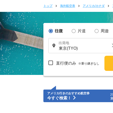
トップ
海外航空券
アメリカ/カナダ
往復
片道
周遊
出発地
直行便のみ
※乗り継ぎなし
アメリカ行きのおすすめ航空券
2
今すぐ検索！
東