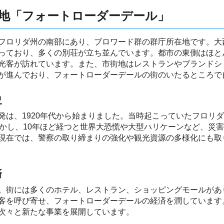
地「フォートローダーデール」
フロリダ州の南部にあり、ブロワード群の群庁所在地です。大
っており、多くの別荘が立ち並んでいます。都市の東側はほと
光客が訪れています。また、市街地はレストランやブランドシ
が進んでおり、フォートローダーデールの街のいたるところで
史
発は、1920年代から始まりました。当時起こっていたフロリ
しかし、10年ほど経つと世界大恐慌や大型ハリケーンなど、災
現在では、警察の取り締まりの強化や観光資源の多様化にも取
済
。街には多くのホテル、レストラン、ショッピングモールがあ
客を呼び寄せ、フォートローダーデールの経済を潤しています
次々と新たな事業を展開しています。