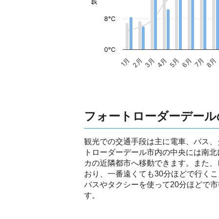
8°C
0°C
1月
2月
3月
4月
5月
6月
7月
8月
フォートローダーデール
観光での交通手段は主に電車、バス、
トローダーデール市内の中央には南北
カの近隣都市へ移動できます。また、
おり、一番遠くても30分ほどで行く
バスやタクシーを使って20分ほどで
す。