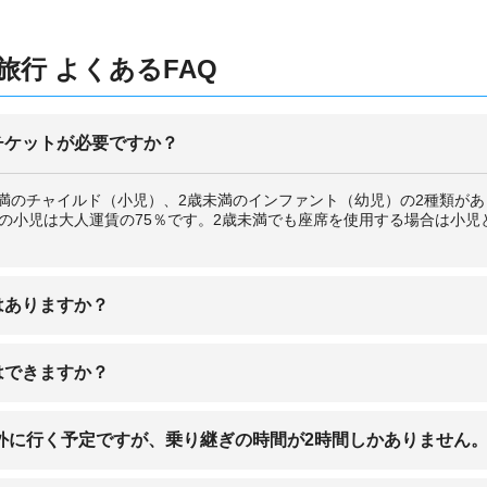
行 よくあるFAQ
チケットが必要ですか？
未満のチャイルド（小児）、2歳未満のインファント（幼児）の2種類が
未満の小児は大人運賃の75％です。2歳未満でも座席を使用する場合は小
はありますか？
に対応した特別食を用意しています。各航空会社ごとに異なるので、航
はできますか？
し込みが必要です。
ません。折畳式ベビーカーなら無料で手荷物としてカウンターで預かり
外に行く予定ですが、乗り継ぎの時間が2時間しかありません
意してください。