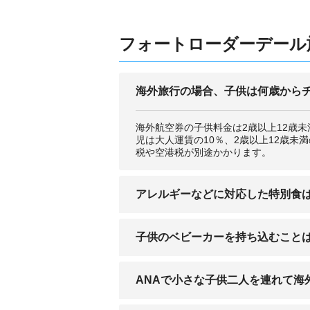
フォートローダーデール旅
海外旅行の場合、子供は何歳から
海外航空券の子供料金は2歳以上12歳
児は大人運賃の10％、2歳以上12歳
税や空港税が別途かかります。
アレルギーなどに対応した特別食
宗教上の食事、アレルギーや糖尿病など
子供のベビーカーを持ち込むこと
ょう。また、どの航空会社とも事前の申
ベビーカーを機内に持ち込むことはでき
ANAで小さな子供二人を連れて海
だし、乗り継ぎ時は利用できないので注