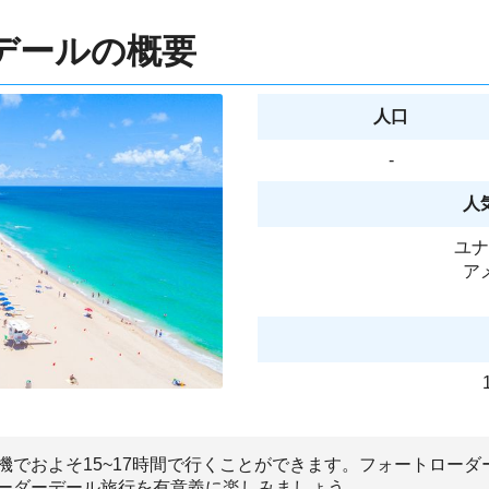
デールの概要
人口
-
人
ユナ
ア
機でおよそ15~17時間で行くことができます。フォートロー
ーダーデール旅行を有意義に楽しみましょう。