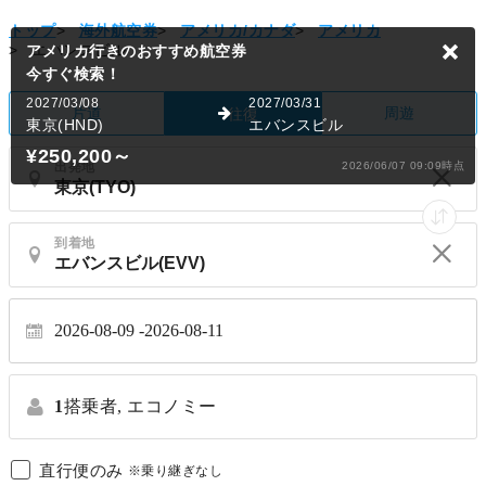
トップ
>
海外航空券
>
アメリカ/カナダ
>
アメリカ
>
エバンスビル
アメリカ行きのおすすめ航空券
今すぐ検索！
2027/03/08
2027/03/31
片道
周遊
往復
東京(HND)
エバンスビル
¥250,200
～
出発地
2026/06/07 09:09時点
到着地
2026-08-09
2026-08-11
1
搭乗者,
エコノミー
直行便のみ
※乗り継ぎなし