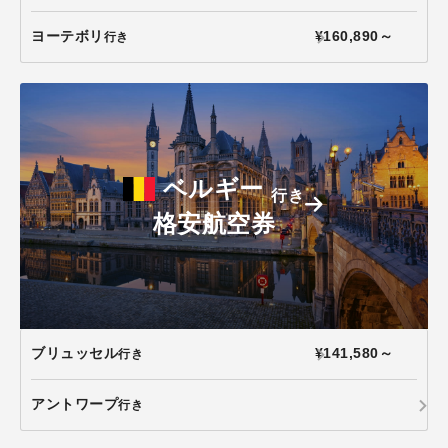
ヨーテボリ
¥160,890～
行き
ベルギー
行き
格安航空券
ブリュッセル
¥141,580～
行き
アントワープ
行き