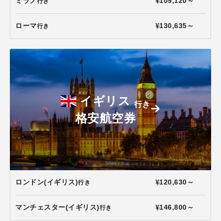
ミラノ
¥109,120～
行き
ローマ
¥130,635～
行き
イギリス
行き
格安航空券
ロンドン(イギリス)
¥120,630～
行き
マンチェスター(イギリス)
¥146,800～
行き