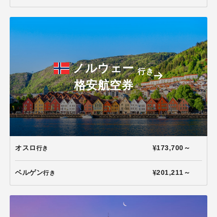
ノルウェー
行き
格安航空券
オスロ
¥173,700～
行き
ベルゲン
¥201,211～
行き