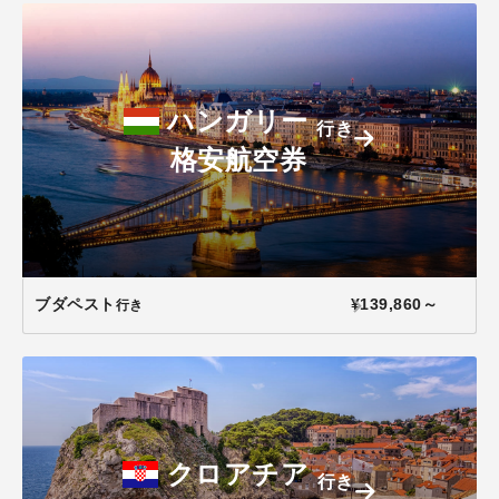
ハンガリー
行き
格安航空券
ブダペスト
¥139,860～
行き
クロアチア
行き