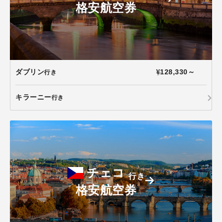
格安航空券
ダブリン
¥128,330～
行き
キラーニー
行き
チェコ
行き
格安航空券