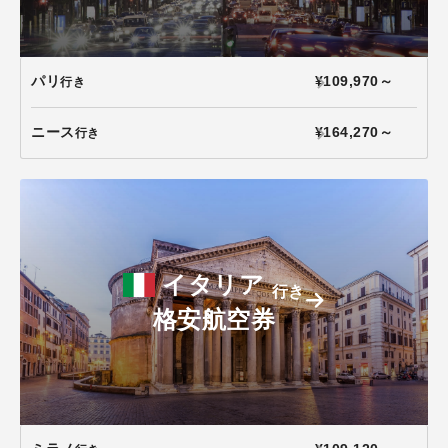
パリ
¥109,970～
行き
ニース
¥164,270～
行き
イタリア
行き
格安航空券