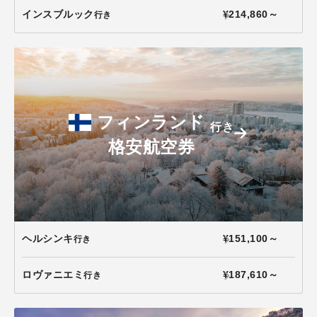
インスブルック
¥214,860～
行き
フィンランド
行き
格安航空券
ヘルシンキ
¥151,100～
行き
ロヴァニエミ
¥187,610～
行き