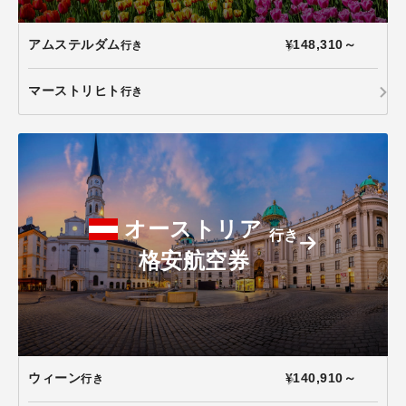
アムステルダム
¥148,310～
行き
マーストリヒト
行き
オーストリア
行き
格安航空券
ウィーン
¥140,910～
行き