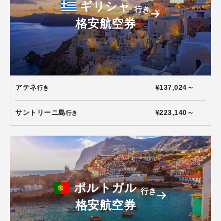
ギリシャ
行き
格安航空券
アテネ
¥137,024～
行き
サントリーニ島
¥223,140～
行き
ポルトガル
行き
格安航空券