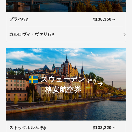
プラハ
¥138,350～
行き
カルロヴィ・ヴァリ
行き
スウェーデン
行き
格安航空券
ストックホルム
¥133,220～
行き