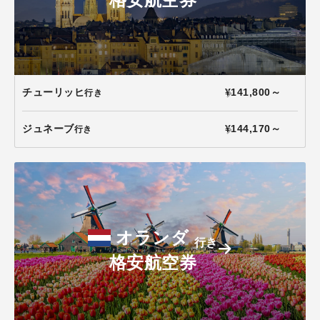
チューリッヒ
¥141,800～
行き
ジュネーブ
¥144,170～
行き
オランダ
行き
格安航空券