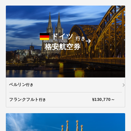
ドイツ
行き
格安航空券
ベルリン
行き
フランクフルト
¥130,770～
行き