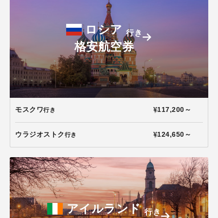
ロシア
行き
格安航空券
モスクワ
¥117,200～
行き
ウラジオストク
¥124,650～
行き
アイルランド
行き