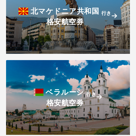
北マケドニア共和国
行き
格安航空券
ベラルーシ
行き
格安航空券