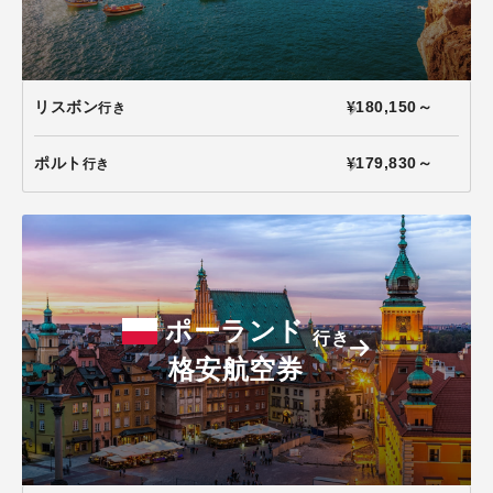
リスボン
¥180,150～
行き
ポルト
¥179,830～
行き
ポーランド
行き
格安航空券