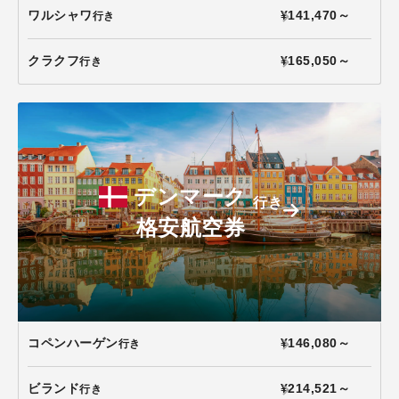
ワルシャワ
¥141,470～
行き
クラクフ
¥165,050～
行き
デンマーク
行き
格安航空券
コペンハーゲン
¥146,080～
行き
ビランド
¥214,521～
行き