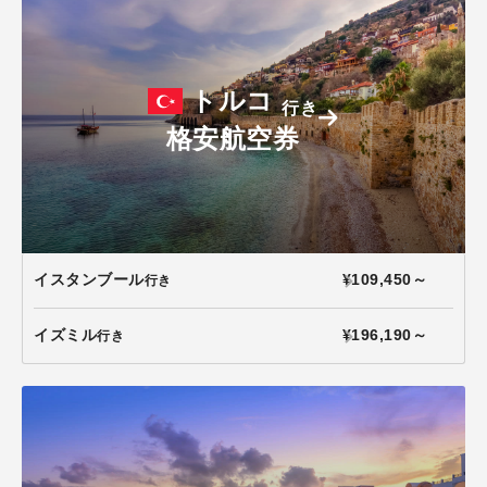
トルコ
行き
格安航空券
イスタンブール
¥109,450～
行き
イズミル
¥196,190～
行き