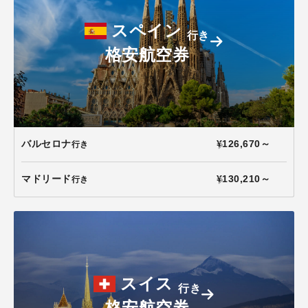
スペイン
行き
格安航空券
バルセロナ
¥126,670～
行き
マドリード
¥130,210～
行き
スイス
行き
格安航空券