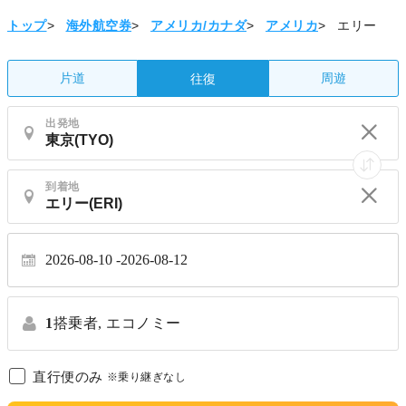
トップ
>
海外航空券
>
アメリカ/カナダ
>
アメリカ
>
エリー
片道
周遊
往復
出発地
到着地
2026-08-10
2026-08-12
1
搭乗者,
エコノミー
直行便のみ
※乗り継ぎなし