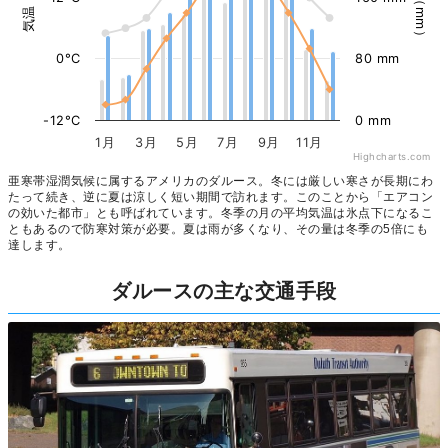
0°C
80 mm
-12°C
0 mm
1月
3月
5月
7月
9月
11月
Highcharts.com
亜寒帯湿潤気候に属するアメリカのダルース。冬には厳しい寒さが長期にわ
たって続き、逆に夏は涼しく短い期間で訪れます。このことから「エアコン
の効いた都市」とも呼ばれています。冬季の月の平均気温は氷点下になるこ
ともあるので防寒対策が必要。夏は雨が多くなり、その量は冬季の5倍にも
達します。
ダルースの主な交通手段