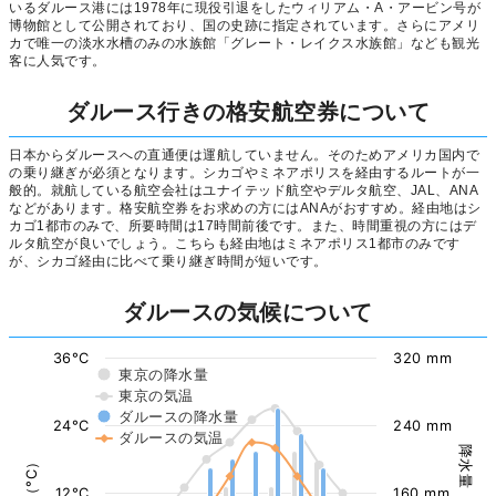
いるダルース港には1978年に現役引退をしたウィリアム・A・アービン号が
博物館として公開されており、国の史跡に指定されています。さらにアメリ
カで唯一の淡水水槽のみの水族館「グレート・レイクス水族館」なども観光
客に人気です。
ダルース行きの格安航空券について
日本からダルースへの直通便は運航していません。そのためアメリカ国内で
の乗り継ぎが必須となります。シカゴやミネアポリスを経由するルートが一
般的。就航している航空会社はユナイテッド航空やデルタ航空、JAL、ANA
などがあります。格安航空券をお求めの方にはANAがおすすめ。経由地はシ
カゴ1都市のみで、所要時間は17時間前後です。また、時間重視の方にはデ
ルタ航空が良いでしょう。こちらも経由地はミネアポリス1都市のみです
が、シカゴ経由に比べて乗り継ぎ時間が短いです。
ダルースの気候について
36°C
320 mm
東京の降水量
東京の気温
ダルースの降水量
24°C
240 mm
ダルースの気温
降水量（mm）
気温（°C）
12°C
160 mm