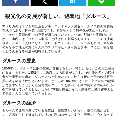
観光化の発展が著しい、避暑地「ダルース」
アメリカのミネソタ州にあるダルース。ミネソタ州セントルイス郡の郡長所
在地でもあり、同州第4の都市です。避暑地として観光化が進められてお
り、文化・芸術の面での充実が図られています。4つの博物館と美術館のほ
かに、市内には「ダルース劇場」と呼ばれる劇場もあります。ここでは演劇
やオーケストラだけでなく、ブロードウェイのミュージカルも公演。観光客
のみならず地元の方にも人気のエリアがたくさんあるダルースには、観光地
としての更なる発展が期待されています。
ダルースの歴史
1850年代、ダルースに銅の鉱脈が存在するという噂とともに、この地に注目
が集まりました。1852年には政府による調査がなされ、その後数多くの探検
者が一攫千金を求めてダルースへと向かいます。彼らは後に一帯の鉄鉱石発
掘の礎を築き上げたといいます。ところが1857年にはこの一帯での銅の資源
が尽き果てたことから経済危機がダルースを襲い、初期の開拓者の4分の3が
都市を離れていきました。しかし20世紀初頭からは工業都市と港湾都市とし
て栄え、人口は増えていきました。
ダルースの経済
ダルースで発展を遂げている産業は、観光業といえます。夏の気温が涼し
く、避暑地として好まれているのが理由の一つ。また、観光の中心となって