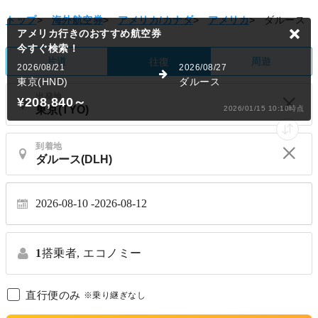
トップ
>
海外航空券
>
アメリカ/カナダ
>
アメリカ
>
ダルース
アメリカ行きのおすすめ航空券
今すぐ検索！
片道
周遊
往復
2026/08/21
2026/08/27
東京(HND)
ダルース
出発地
¥208,840
～
2026/01/15 10:10時点
到着地
2026-08-10
2026-08-12
1
搭乗者,
エコノミー
直行便のみ
※乗り継ぎなし