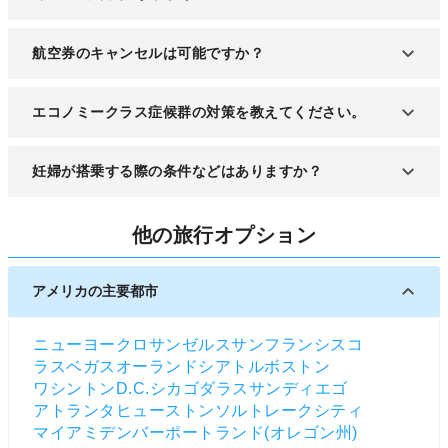
航空券のキャンセルは可能ですか？
出発の何日前なのかや、航空券の種類によってキャ
エコノミークラス症候群の対策を教えてください。
ンセルができるかどうかが異なります。各航空会社
へお問い合わせください。
その場での足踏みや立ち上がっての飛行機内の徒歩
妊婦が搭乗する際の条件などはありますか？
移動。さらには冷えを防止するためにブランケット
をかけたり、こまめな水分補給をするなどの対策が
出産予定日が36日以内の方は搭乗の際に条件がある
挙げられます。
他の旅行オプション
場合があるので、航空会社へお問い合わせくださ
い。また本人の健康状態にもよります。必ず事前に
主治医に相談してください。
アメリカの主要都市
ニューヨーク
ロサンゼルス
サンフランシスコ
ラスベガス
オーランド
シアトル
ボストン
ワシントンD.C.
シカゴ
ダラス
サンディエゴ
アトランタ
ヒューストン
ソルトレークシティ
マイアミ
デンバー
ポートランド(オレゴン州)