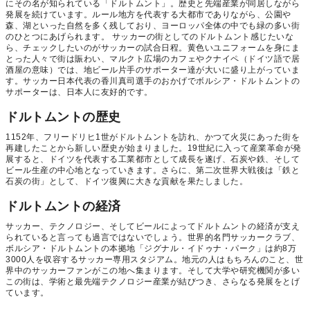
にその名が知られている「ドルトムント」。歴史と先端産業が同居しながら
発展を続けています。ルール地方を代表する大都市でありながら、公園や
森、湖といった自然を多く残しており、ヨーロッパ全体の中でも緑の多い街
のひとつにあげられます。 サッカーの街としてのドルトムント感じたいな
ら、チェックしたいのがサッカーの試合日程。黄色いユニフォームを身にま
とった人々で街は賑わい、マルクト広場のカフェやクナイペ（ドイツ語で居
酒屋の意味）では、地ビール片手のサポーター達が大いに盛り上がっていま
す。サッカー日本代表の香川真司選手のおかげでボルシア・ドルトムントの
サポーターは、日本人に友好的です。
ドルトムントの歴史
1152年、フリードリヒ1世がドルトムントを訪れ、かつて火災にあった街を
再建したことから新しい歴史が始まりました。19世紀に入って産業革命が発
展すると、ドイツを代表する工業都市として成長を遂げ、石炭や鉄、そして
ビール生産の中心地となっていきます。さらに、第二次世界大戦後は「鉄と
石炭の街」として、ドイツ復興に大きな貢献を果たしました。
ドルトムントの経済
サッカー、テクノロジー、そしてビールによってドルトムントの経済が支え
られていると言っても過言ではないでしょう。世界的名門サッカークラブ、
ボルシア・ドルトムントの本拠地「ジグナル・イドゥナ・パーク」は約8万
3000人を収容するサッカー専用スタジアム。地元の人はもちろんのこと、世
界中のサッカーファンがこの地へ集まります。そして大学や研究機関が多い
この街は、学術と最先端テクノロジー産業が結びつき、さらなる発展をとげ
ています。