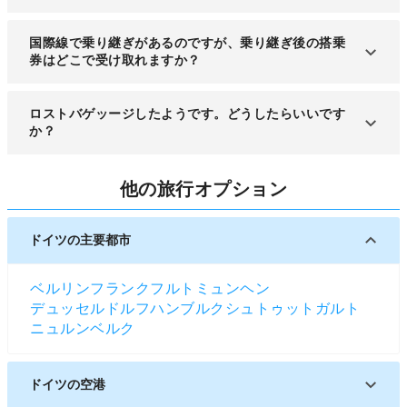
多くの場合は最終目的地で荷物を受け取ることにな
国際線で乗り継ぎがあるのですが、乗り継ぎ後の搭乗
ります。経由地で荷物のピックアップが必要な場合
券はどこで受け取れますか？
はチェックイン時に告げられると思いますが、国際
線から国内線の場合は必要なこともありますので、
通常、同一航空会社で乗り継ぐ場合は、乗継便の搭
ロストバゲッージしたようです。どうしたらいいです
チェックイン時に確認すると安心できますね。クレ
乗券も受け取れます。しかし、乗り継ぎ時間が長時
か？
ームタグにも記入があるのでそちらも確認するとい
間に及ぶ場合は、乗り継ぎの空港で発行になる場合
いでしょう。
もあります。
まずは、利用した航空会社のスタッフに申し出てく
他の旅行オプション
ださい。その際、航空券と荷物の引換証が必要で
す。荷物の特徴や、連絡先などを知らせる手荷物事
故報告書を記入して下さい。滞在するホテルなどを
ドイツの主要都市
告げ、荷物が見つかり次第ホテルなどに送ってもら
えるよう依頼してください。また、航空会社に補償
ベルリン
フランクフルト
ミュンヘン
を確認することをおすすめします。海外旅行の保険
デュッセルドルフ
ハンブルク
シュトゥットガルト
に加入している際には、保険会社にも連絡しましょ
ニュルンベルク
う。
ドイツの空港