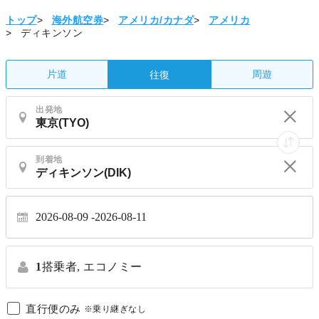
トップ
>
海外航空券
>
アメリカ/カナダ
>
アメリカ
>
ディキンソン
片道
周遊
往復
出発地
到着地
2026-08-09
2026-08-11
1
搭乗者,
エコノミー
直行便のみ
※乗り継ぎなし