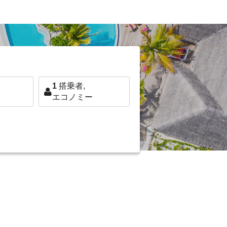
1
搭乗者,
エコノミー