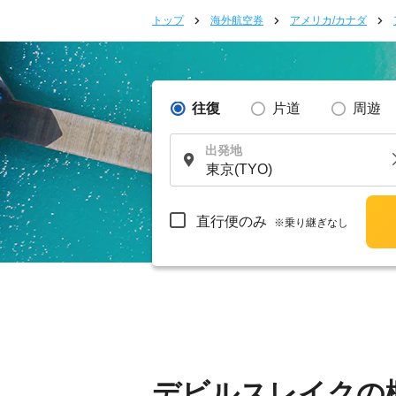
トップ
海外航空券
アメリカ/カナダ
往復
片道
周遊
出発地
直行便のみ
※乗り継ぎなし
デビルスレイクの