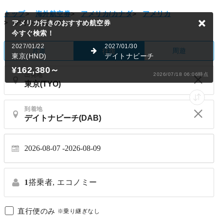
トップ
>
海外航空券
>
アメリカ/カナダ
>
アメリカ
>
デイトナビーチ
アメリカ行きのおすすめ航空券
今すぐ検索！
2027/01/22
2027/01/30
片道
周遊
往復
東京(HND)
デイトナビーチ
¥162,380
～
出発地
2026/07/18 06:06時点
到着地
2026-08-07
2026-08-09
1
搭乗者,
エコノミー
直行便のみ
※乗り継ぎなし