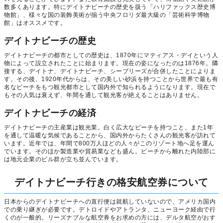
数多くあります。特にデイトナビーチの歴史を扱う「ハリファックス歴史博
物館」、様々な国の装飾美術が揃う中央フロリダ最大級の「芸術科学博物
館」はオススメです。
デイトナビーチの歴史
デイトナビーチの都市としての歴史は、1870年にマティアス・デイという人
物によって設立されたことに始まります。現在の姿になったのは1876年。隣
接する、デイトナ、デイトナビーチ、シーブリーズが合併したことによりま
す。その後、1920年代からは、その美しい砂浜を持つことから世界で最も有
名なビーチをもつ観光都市として国内外で知られるようになります。現在で
もその人気は衰えず、年間を通して観光客が絶えることはありません。
デイトナビーチの経済
デイトナビーチの主産業は観光業。白く広大なビーチを持つこと、また1年
を通して温暖な気候であることから、国内外からたくさんの観光客が訪れて
います。近年では、年間で800万人ほどの人々がこのリゾート地へ足を運ん
でいます。そのほか製造業や貿易業なども盛ん。ビーチから離れた内陸部に
は地元企業のビル群が立ち並んでいます。
デイトナビーチ行きの格安航空券について
日本からのデイトナビーチへの直行便は就航していないので、アメリカ国内
での乗り継ぎが必要です。デトロイドやアトランタ、ニューヨーク経由で行
くのが一般的。リーズナブルな航空券をお求めの方には、デルタ航空がおす