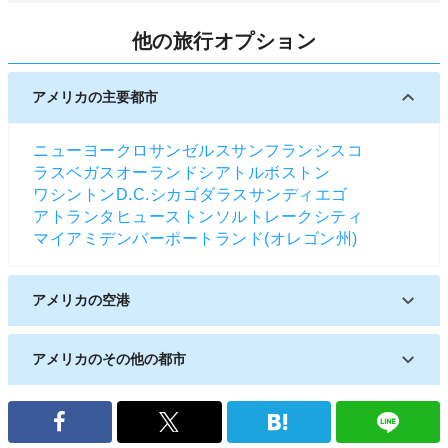
オンラインチェックインは、パソコンやスマートフ
他の旅行オプション
ォンからインターネットでチェックインできるシス
テムです。予め搭乗券を印刷して持参することで、
空港カウンターに並ぶことなくスムーズに搭乗まで
アメリカの主要都市
行けます。国際線は登場時刻の24時間前から60分
前まで可能です。利用する場合はスカイスマイル会
ニューヨーク
ロサンゼルス
サンフランシスコ
員番号とパスワード、予約番号、eチケット番号、
ラスベガス
オーランド
シアトル
ボストン
購入の際に使用したクレジットカード番号のいずれ
ワシントンD.C.
シカゴ
ダラス
サンディエゴ
かが必要になるので、手元に準備して手続してくだ
アトランタ
ヒューストン
ソルトレークシティ
さい。
マイアミ
デンバー
ポートランド(オレゴン州)
アメリカの空港
デイトナビーチ国際空港
アメリカのその他の都市
アレンタウン
アビリーン
アバディーン(アメリカ)
オルバニー(ジョージア州)
アルケータ/ユーリカ