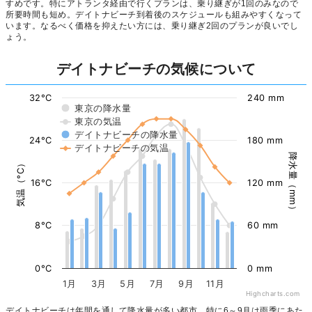
すめです。特にアトランタ経由で行くプランは、乗り継ぎが1回のみなので
所要時間も短め。デイトナビーチ到着後のスケジュールも組みやすくなって
います。なるべく価格を抑えたい方には、乗り継ぎ2回のプランが良いでし
ょう。
デイトナビーチの気候について
32°C
240 mm
東京の降水量
東京の気温
デイトナビーチの降水量
24°C
180 mm
デイトナビーチの気温
降水量（mm）
気温（°C）
16°C
120 mm
8°C
60 mm
0°C
0 mm
1月
3月
5月
7月
9月
11月
Highcharts.com
デイトナビーチは年間を通して降水量が多い都市。特に6～9月は雨季にあた