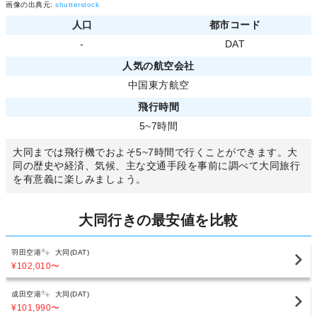
画像の出典元:
shutterstock
人口
都市コード
-
DAT
人気の航空会社
中国東方航空
飛行時間
5~7時間
大同までは飛行機でおよそ5~7時間で行くことができます。大
同の歴史や経済、気候、主な交通手段を事前に調べて大同旅行
を有意義に楽しみましょう。
大同行きの最安値を比較
羽田空港
大同(DAT)
¥102,010
〜
成田空港
大同(DAT)
¥101,990
〜