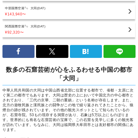
中部国際空港
大同(DAT)
¥143,940
〜
関西国際空港
大同(DAT)
¥92,320
〜
数多の石窟芸術が心をふるわせる中国の都市
「大同」
中華人民共和国の大同は中国山西省北部に位置する都市で、省都・太原に次
ぐ第二の都市でもあります。大同は歴史の上において中国北方の中心都市と
されており、「三代の京華、二朝の重鎮」という名称が存在します。また、
北方の遊牧民族と漢民族との闘争がこの地で繰り返されてきたことから、狼
煙台の跡が残されています。その他の観光スポットとして知られているの
が、石窟寺院。53もの現存する洞窟があり、石象は5万以上にものぼりま
す。世界的にも有名な石窟芸術の宝庫で、この石窟を見学しに多くの観光客
が訪れています。ちなみに、大同は福岡県大牟田市とは友好都市の関係にあ
ります。