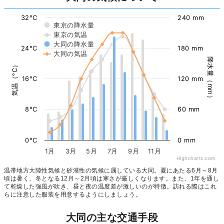
32°C
240 mm
東京の降水量
東京の気温
大同の降水量
24°C
180 mm
大同の気温
降水量（mm）
気温（°C）
16°C
120 mm
8°C
60 mm
0°C
0 mm
1月
3月
5月
7月
9月
11月
Highcharts.com
温帯地方大陸性気候と砂漠性の気候に属している大同。夏にあたる6月～8月
頃は暑く、冬となる12月～2月頃は寒さが厳しくなります。また、1年を通し
て乾燥した強風が吹き、昼と夜の温度差が激しいのが特徴。訪れる際はこれ
らに注意した服装を用意するようにしましょう。
大同の主な交通手段