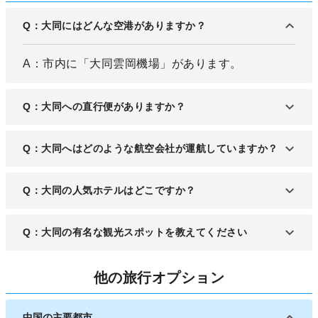
Q：大同にはどんな空港がありますか？
A：市内に「大同雲岡機場」があります。
Q：大同への直行便がありますか？
A：日本から大同への直行便はありません。
Q：大同へはどのような航空会社が運航していますか？
A：中国国際航空、重慶航空など国内の航空会社が
Q：大同の人気ホテルはどこですか？
主に就航しています。
A：リーズナブルな宿泊施設「大同 ピパ ホテル」が
Q：大同の有名な観光スポットを教えてください
あります。
A：中国三大石窟群の1つ「雲崗石窟」、1500年の
他の旅行オプション
歴史がある寺院「懸空寺」が人気です。
中国の主要都市