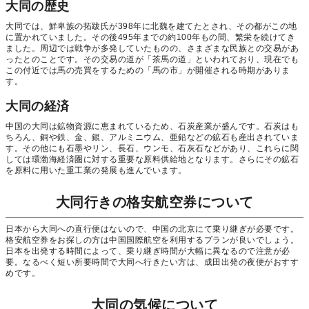
大同の歴史
大同では、鮮卑族の拓跋氏が398年に北魏を建てたとされ、その都がこの地
に置かれていました。その後495年までの約100年もの間、繁栄を続けてき
ました。周辺では戦争が多発していたものの、さまざまな民族との交易があ
ったとのことです。その交易の道が「茶馬の道」といわれており、現在でも
この付近では馬の売買をするための「馬の市」が開催される時期がありま
す。
大同の経済
中国の大同は鉱物資源に恵まれているため、石炭産業が盛んです。石炭はも
ちろん、銅や鉄、金、銀、アルミニウム、亜鉛などの鉱石も産出されていま
す。その他にも石墨やリン、長石、ウンモ、石灰石などがあり、これらに関
しては環渤海経済圏に対する重要な原料供給地となります。さらにその鉱石
を原料に用いた重工業の発展も進んでいます。
大同行きの格安航空券について
日本から大同への直行便はないので、中国の北京にて乗り継ぎが必要です。
格安航空券をお探しの方は中国国際航空を利用するプランが良いでしょう。
日本を出発する時間によって、乗り継ぎ時間が大幅に異なるので注意が必
要。なるべく短い所要時間で大同へ行きたい方は、成田出発の夜便がおすす
めです。
大同の気候について