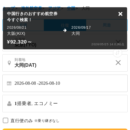
トップ
>
海外航空券
>
アジア
>
中国
>
大同
中国行きのおすすめ航空券
今すぐ検索！
片道
周遊
往復
2026/08/21
2026/09/17
大阪(KIX)
大同
出発地
¥92,320
～
2026/05/25 14:02時点
到着地
2026-08-08
2026-08-10
1
搭乗者,
エコノミー
直行便のみ
※乗り継ぎなし