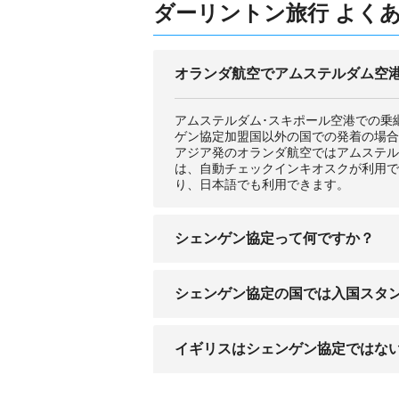
ダーリントン旅行 よくあ
オランダ航空でアムステルダム空
アムステルダム･スキポール空港での乗
ゲン協定加盟国以外の国での発着の場合
アジア発のオランダ航空ではアムステル
は、自動チェックインキオスクが利用で
り、日本語でも利用できます。
シェンゲン協定って何ですか？
1985年にルクセンブルクのシェンゲン
シェンゲン協定の国では入国スタ
この制度では、協定国間を入国審査なし
を越えることができます。
シェンゲン協定領域国に入国する場合、
イギリスはシェンゲン協定ではな
押されていなかったためのトラブルが発
れていない時は、必ず押印するよう要求
イギリス、またアイルランドもシェンゲ