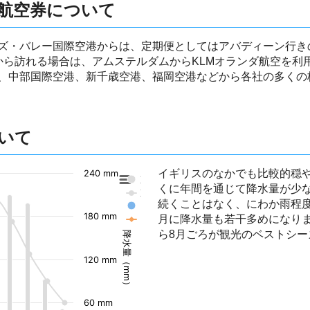
航空券について
ズ・バレー国際空港からは、定期便としてはアバディーン行き
から訪れる場合は、アムステルダムからKLMオランダ航空を利
、中部国際空港、新千歳空港、福岡空港などから各社の多くの
いて
イギリスのなかでも比較的穏
240 mm
東京の降水量
くに年間を通じて降水量が少
東京の気温
続くことはなく、にわか雨程度
ダーリントンの降水量
180 mm
月に降水量も若干多めになり
ダーリントンの気温
ら8月ごろが観光のベストシ
降水量（mm）
120 mm
60 mm