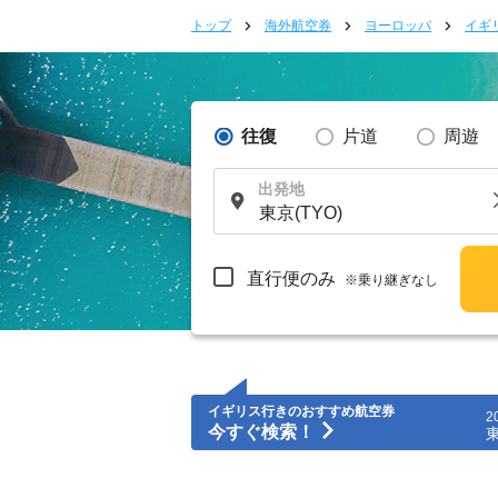
トップ
海外航空券
ヨーロッパ
イギ
往復
片道
周遊
出発地
直行便のみ
※乗り継ぎなし
イギリス行きのおすすめ航空券
2
今すぐ検索！
東