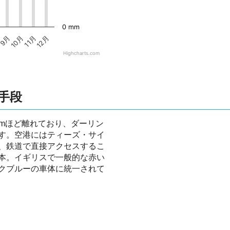
0 mm
9月
10月
11月
12月
Highcharts.com
手段
kmほど離れており、ダーリン
す。空港にはティーズ・サイ
、鉄道で直接アクセスするこ
本。イギリスで一般的な赤い
クブルーの車体に統一されて