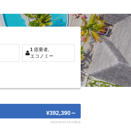
1
搭乗者,
エコノミー
¥392,390
～
2025/09/15 03:03時点