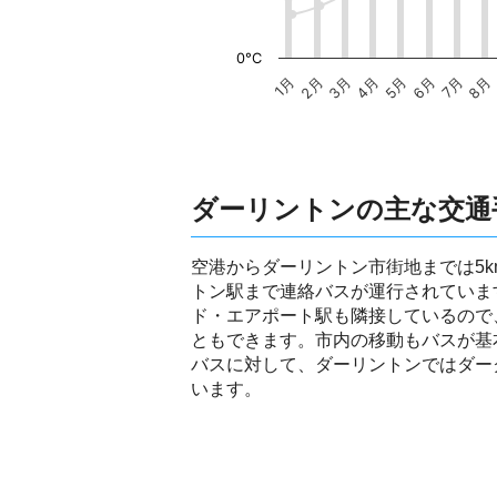
0°C
1月
2月
3月
4月
5月
6月
7月
8月
ダーリントンの主な交通
空港からダーリントン市街地までは5
トン駅まで連絡バスが運行されていま
ド・エアポート駅も隣接しているので
ともできます。市内の移動もバスが基
バスに対して、ダーリントンではダー
います。