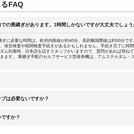
るFAQ
港での乗継ぎがあります。1時間しかないですが大丈夫でしょう
継ぎに必要な時間は、欧州内路線が約40分、長距離国際線は約50分で
、保安検査や税関検査手続きがあるかもしれません。手続き完了に時間
ダム到着時、日本語を話すスタッフがいますので、質問があれば尋ねて
きます。 乗継ぎ手配のセルフサービス型発券機は、アムステルダム・
で結ばれた協定のことです。
ンプは必要ないですか？
で行き来できる制度です。なので、イミグレーションで並んでスタンプ
最初の到着地の入国審査で、パスポートに領域内入国スタンプが押印さ
いですか？
生しています。シェンゲン領域内の入国の時には入国スタンプが押印さ
してください。
ン協定には加盟していません。他のヨーロッパと一緒に旅行する人や乗