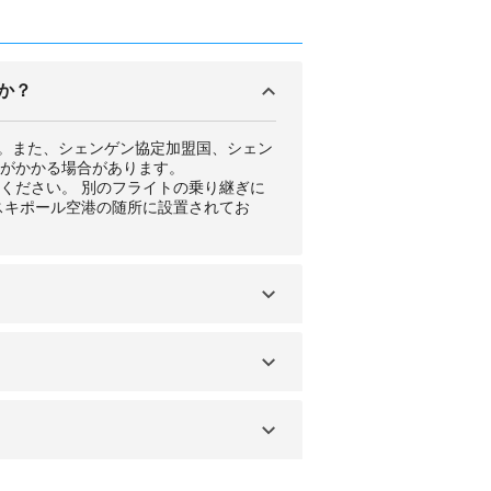
か？
す。また、シェンゲン協定加盟国、シェン
がかかる場合があります。
ください。 別のフライトの乗り継ぎに
スキポール空港の随所に設置されてお
を押してもらうということをせずに国境
れます。最近では、この入国スタンプが
れているか必ず確認しましょう。押印さ
継ぎをする人は、どこで入国スタンプを