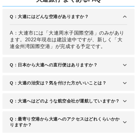
Q：大連にはどんな空港がありますか？
A：大連市には「大連周水子国際空港」のみがあり
ます。2022年現在は建設途中ですが、新しく「大
連金州湾国際空港」が完成する予定です。
Q：日本から大連への直行便はありますか？
A：日本からは東京・名古屋・大阪などの大都市近
Q：大連の治安は？気を付けた方がいいことは？
郊の空港はもちろん、富山からの直行便もありま
す。
A：国内では治安の良い都市ですが、軽犯罪は多め
Q：大連へはどのような航空会社が運航していますか？
で人混みでは特に注意が必要です。
A：日本からは日本航空や全日本空輸、中国国内で
Q：最寄り空港から大連へのアクセスはどれくらいかか
は中国国際航空 (エア チャイナ)、中国東方航空、中
りますか？
国南方航空が運航しています。