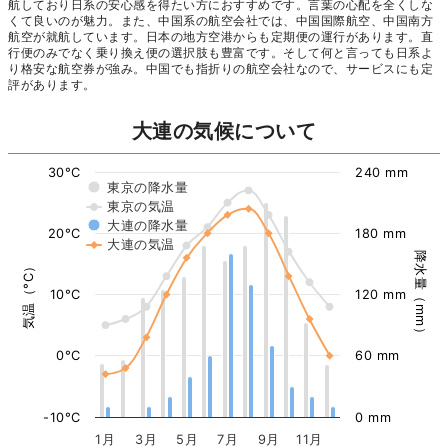
航しており日系の安心感を得たい方におすすめです。言葉の心配を全くしな
くて良いのが魅力。また、中国系の航空会社では、中国国際航空、中国南方
航空が就航しています。日本の地方空港からも定期便の運行があります。直
行便のみでなく乗り換え便の選択肢も豊富です。そして何と言っても日系よ
り格安な航空券が強み。中国でも指折りの航空会社なので、サービスにも定
評があります。
大連の気候について
30°C
240 mm
東京の降水量
東京の気温
大連の降水量
20°C
180 mm
大連の気温
降水量（mm）
気温（°C）
10°C
120 mm
0°C
60 mm
-10°C
0 mm
1月
3月
5月
7月
9月
11月