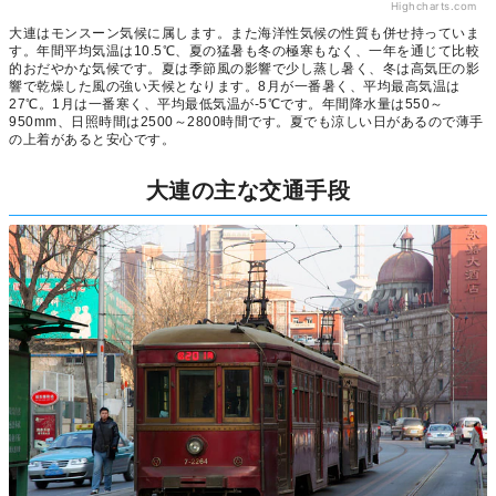
Highcharts.com
大連はモンスーン気候に属します。また海洋性気候の性質も併せ持っていま
す。年間平均気温は10.5℃、夏の猛暑も冬の極寒もなく、一年を通じて比較
的おだやかな気候です。夏は季節風の影響で少し蒸し暑く、冬は高気圧の影
響で乾燥した風の強い天候となります。8月が一番暑く、平均最高気温は
27℃。1月は一番寒く、平均最低気温が-5℃です。年間降水量は550～
950mm、日照時間は2500～2800時間です。夏でも涼しい日があるので薄手
の上着があると安心です。
大連の主な交通手段