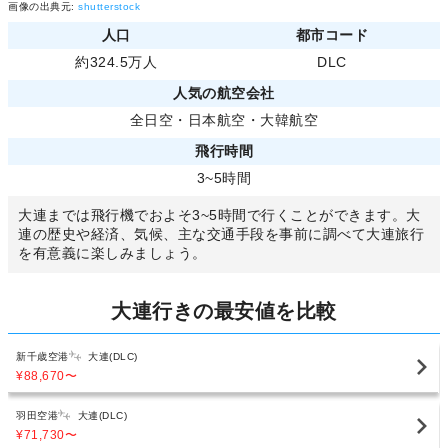
画像の出典元:
shutterstock
人口
都市コード
約324.5万人
DLC
人気の航空会社
全日空
・
日本航空
・
大韓航空
飛行時間
3~5時間
大連までは飛行機でおよそ3~5時間で行くことができます。大
連の歴史や経済、気候、主な交通手段を事前に調べて大連旅行
を有意義に楽しみましょう。
大連行きの最安値を比較
新千歳空港
大連(DLC)
¥88,670
〜
羽田空港
大連(DLC)
¥71,730
〜