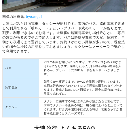
画像の出典元:
byeangel
大連はバスと路面電車、タクシーが便利です。市内のバス、路面電車で共通
して利用できる「明珠カード」というプリペード式のICカードがあります。
割安に利用できるのでお得です。大連駅の路面電車乗り場付近などに、専用
の窓口があるのでそこで購入します。バスは路線が豊富で大変、便利で、早
朝から夜遅くまで運行しています。お釣りが出ない路線が多いので、現金払
いの場合は小銭の用意をしておきましょう。タクシーはメーター制で安心し
て利用できます。
バスの料金は殆どが1元ですが、エアコン付きのバスなど
は2元になります。乗車したら入り口の料金箱へ現金を入
バス
れるか、プリペード式のICカードをセンサーへかざしま
す。
朝早くから夜遅くまで、5〜20分間隔で運行しています。
車両は近代的なものとレトロな雰囲気の旧型のタイプがあ
路面電車
ります。乗車方法はバスと同様です。現金の場合は小銭の
用意を忘れずに。
タクシーに乗車する時は念のため小銭があると安心です。
街中でタクシーを止める時は、腕を横に上げると止まって
タクシー
くれます。行き先を運転手に伝える時は、地図を示すか名
称を紙に書くとスムーズです。
大連旅行 よくあるFAQ