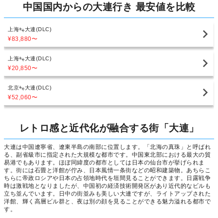
中国国内からの大連行き 最安値を比較
上海
大連(DLC)
¥83,880
〜
上海
大連(DLC)
¥20,850
〜
北京
大連(DLC)
¥52,060
〜
レトロ感と近代化が融合する街「大連」
大連は中国遼寧省、遼東半島の南部に位置します。「北海の真珠」と呼ばれ
る、副省級市に指定された大規模な都市です。中国東北部における最大の貿
易港でもあります。ほぼ同緯度の都市としては日本の仙台市が挙げられま
す。街には石畳と洋館が佇み、日本風情一条街などの昭和建築物。あちらこ
ちらに帝政ロシアや日本の占領地時代を垣間見ることができます。日露戦争
時は激戦地となりましたが、中国初の経済技術開発区があり近代的なビルも
立ち並んでいます。日中の街並みも美しい大連ですが、ライトアップされた
洋館、輝く高層ビル群と、夜は別の顔を見ることができる魅力溢れる都市で
す。