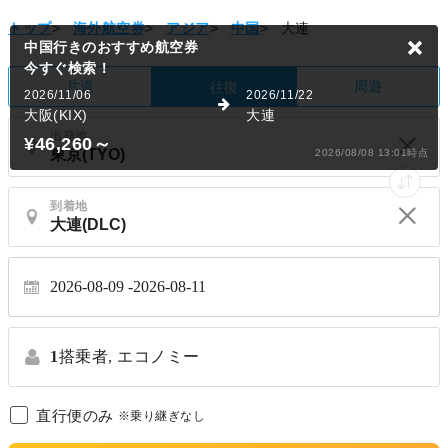
トップ
>
海外航空券
>
アジア
>
中国
>
大連
中国行きのおすすめ航空券
今すぐ検索！
片道
周遊
往復
2026/11/06
2026/11/22
大阪(KIX)
大連
出発地
¥46,260
～
2026/08/08 13:01時点
到着地
2026-08-09
2026-08-11
1
搭乗者,
エコノミー
直行便のみ
※乗り継ぎなし