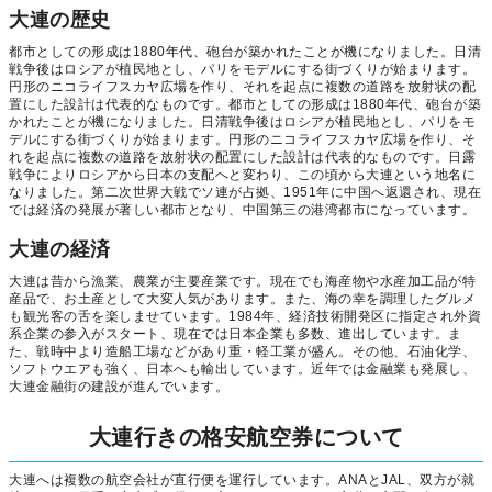
大連の歴史
都市としての形成は1880年代、砲台が築かれたことが機になりました。日清
戦争後はロシアが植民地とし、パリをモデルにする街づくりが始まります。
円形のニコライフスカヤ広場を作り、それを起点に複数の道路を放射状の配
置にした設計は代表的なものです。都市としての形成は1880年代、砲台が築
かれたことが機になりました。日清戦争後はロシアが植民地とし、パリをモ
デルにする街づくりが始まります。円形のニコライフスカヤ広場を作り、そ
れを起点に複数の道路を放射状の配置にした設計は代表的なものです。日露
戦争によりロシアから日本の支配へと変わり、この頃から大連という地名に
なりました。第二次世界大戦でソ連が占拠、1951年に中国へ返還され、現在
では経済の発展が著しい都市となり、中国第三の港湾都市になっています。
大連の経済
大連は昔から漁業、農業が主要産業です。現在でも海産物や水産加工品が特
産品で、お土産として大変人気があります。また、海の幸を調理したグルメ
も観光客の舌を楽しませています。1984年、経済技術開発区に指定され外資
系企業の参入がスタート、現在では日本企業も多数、進出しています。ま
た、戦時中より造船工場などがあり重・軽工業が盛ん。その他、石油化学、
ソフトウエアも強く、日本へも輸出しています。近年では金融業も発展し、
大連金融街の建設が進んでいます。
大連行きの格安航空券について
大連へは複数の航空会社が直行便を運行しています。ANAとJAL、双方が就