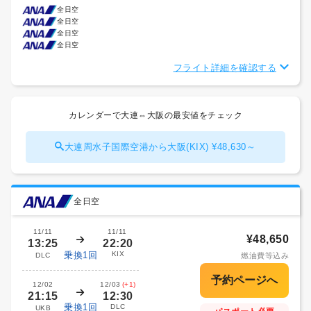
全日空
全日空
全日空
全日空
フライト詳細を確認する
カレンダーで大連⇔大阪の最安値をチェック
大連周水子国際空港から大阪(KIX) ¥48,630～
全日空
11/11
11/11
¥48,650
13:25
22:20
乗換1回
KIX
DLC
燃油費等込み
12/02
12/03
(+1)
21:15
12:30
乗換1回
DLC
UKB