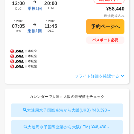
13:00
20:00
乗換1回
ITM
¥58,440
DLC
燃油費等込み
12/02
12/02
07:05
11:45
乗換1回
DLC
ITM
パスポート必要
日本航空
日本航空
日本航空
日本航空
フライト詳細を確認する
カレンダーで大連⇔大阪の最安値をチェック
大連周水子国際空港から大阪(UKB) ¥48,390～
大連周水子国際空港から大阪(ITM) ¥48,430～