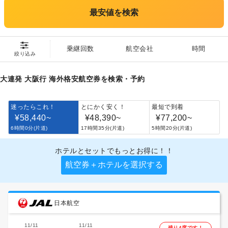
最安値を検索
乗継回数
航空会社
時間
絞り込み
大連発 大阪行 海外格安航空券を検索・予約
迷ったらこれ！
とにかく安く！
最短で到着
¥58,440
~
¥48,390
~
¥77,200
~
6時間0分(片道)
17時間35分(片道)
5時間20分(片道)
ホテルとセットでもっとお得に！！
航空券＋ホテルを選択する
日本航空
11/11
11/11
残り4席です！