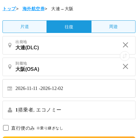
トップ
>
海外航空券
>
大連→大阪
片道
周遊
往復
出発地
到着地
2026-11-11
2026-12-02
1
搭乗者,
エコノミー
直行便のみ
※乗り継ぎなし