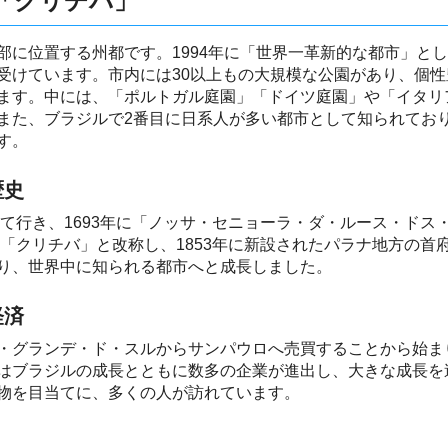
「クリチバ」
部に位置する州都です。1994年に「世界一革新的な都市」と
受けています。市内には30以上もの大規模な公園があり、個
ます。中には、「ポルトガル庭園」「ドイツ庭園」や「イタリ
また、ブラジルで2番目に日系人が多い都市として知られてお
す。
歴史
れて行き、1693年に「ノッサ・セニョーラ・ダ・ルース・ド
に「クリチバ」と改称し、1853年に新設されたパラナ地方の首府
り、世界中に知られる都市へと成長しました。
経済
・グランデ・ド・スルからサンパウロへ売買することから始ま
はブラジルの成長とともに数多の企業が進出し、大きな成長を
物を目当てに、多くの人が訪れています。