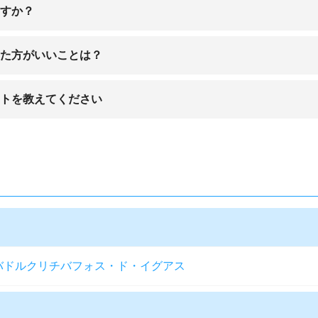
アルゼンチン航空などの便が就航しています。
ますか？
はありません。経由便1回または複数回は基本です。
けた方がいいことは？
罪が多く、犯罪発生率はかなり高めです。滞在時は警戒が必要となって
ットを教えてください
「タングァー公園」など自然豊かなスポットが人気です。
バドル
クリチバ
フォス・ド・イグアス