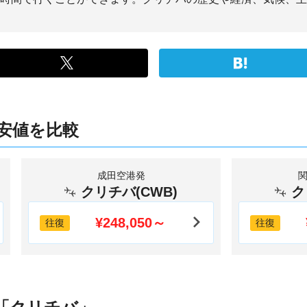
安値を比較
成田空港発
クリチバ(CWB)
ク
¥248,050～
往復
往復