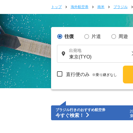
トップ
海外航空券
南米
ブラジル
往復
片道
周遊
出発地
直行便のみ
※乗り継ぎなし
ブラジル行きのおすすめ航空券
2
今すぐ検索！
東