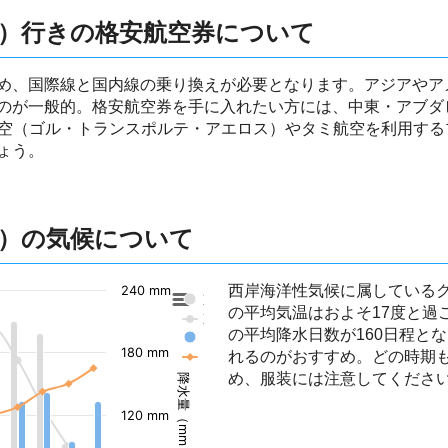
）行きの格安航空券について
め、国際線と国内線の乗り換えが必要となります。アジアやア
のが一般的。格安航空券を手に入れたい方には、中東・アブダ
航空（ゴル・トランスポルテ・アエロス）やタミ航空を利用す
ょう。
）の気候について
西岸海洋性気候に属している
240 mm
東京の降水量
の平均気温はおよそ17度と過
東京の気温
の平均降水日数が160日程と
クリチバ（クリティーバ）の降水量
180 mm
れるのがおすすめ。どの時期
クリチバ（クリティーバ）の気温
め、服装には注意してくださ
降水量（mm）
120 mm