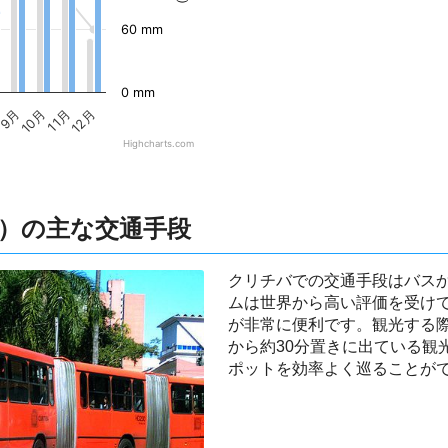
60 mm
0 mm
9月
10月
11月
12月
Highcharts.com
）の主な交通手段
クリチバでの交通手段はバス
ムは世界から高い評価を受け
が非常に便利です。観光する
から約30分置きに出ている観
ポットを効率よく巡ることが