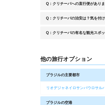
A：ゴル航空、アズールブラジル航空や
Q：クリチーバへの直行便があり
A：日本国内からクリチーバへの直行便
Q：クリチーバの治安は？気を付
A：クリチーバは銃器等を用いた凶悪犯
Q：クリチーバの有名な観光スポ
A：「ボタニコ・デ・クリチバ庭園」、
他の旅行オプション
ブラジルの主要都市
リオデジャネイロ
サンパウロ
サル
ブラジルの空港