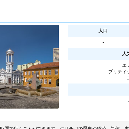
人口
-
人
エ
ブリティ
26時間で行くことができます。クリチバの歴史や経済、気候、