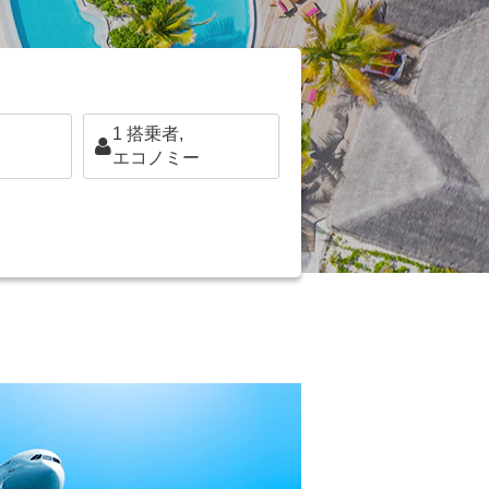
1
搭乗者,
エコノミー