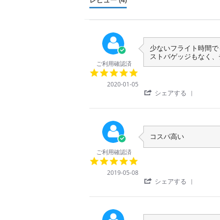
Review
review
少ないフライト時間で
by
stating
ストバゲッジもなく、
ご利用確認済
ご
コ
5.0
利
パ
star
用
航
2020-01-05
rating
者
空
'
シェアする
様
Share
on
Review
5
by
Jan
ご
2020
利
Review
review
コスパ高い
用
by
stating
者
ご利用確認済
ご
座
様
5.0
利
席
on
star
用
は
2019-05-08
5
rating
者
さ
'
シェアする
Jan
様
ほ
Share
2020
on
ど
Review
8
狭
by
May
く
ご
2019
無