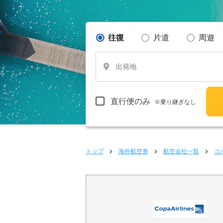
往復
片道
周遊
出発地
直行便のみ
※乗り継ぎなし
トップ
海外航空券
航空会社一覧
コ