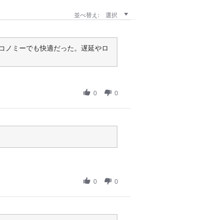
並べ替え:
選択
コノミーでも快適だった。遅延やロ
0
0
0
0