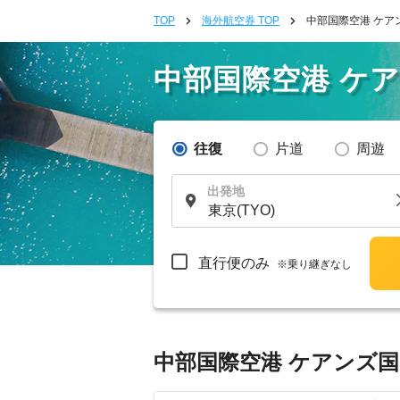
TOP
海外航空券 TOP
中部国際空港 ケア
中部国際空港 ケ
往復
片道
周遊
出発地
直行便のみ
※乗り継ぎなし
中部国際空港 ケアンズ国