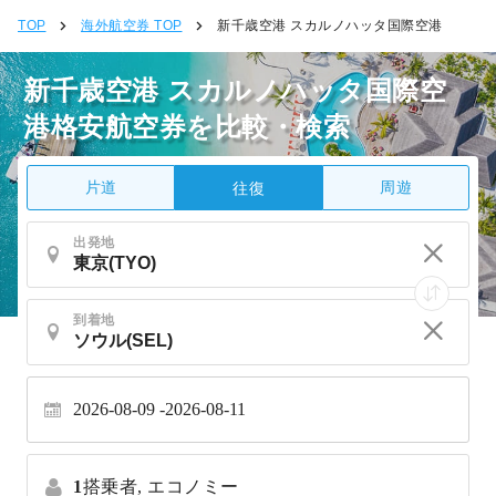
TOP
海外航空券 TOP
新千歳空港 スカルノハッタ国際空港
新千歳空港 スカルノハッタ国際空
港格安航空券を比較・検索
片道
周遊
往復
出発地
到着地
2026-08-09
2026-08-11
1
搭乗者,
エコノミー