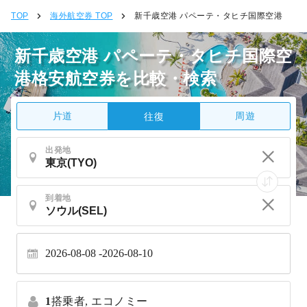
TOP
海外航空券 TOP
新千歳空港 パペーテ・タヒチ国際空港
新千歳空港 パペーテ・タヒチ国際空
港格安航空券を比較・検索
片道
周遊
往復
出発地
到着地
2026-08-08
2026-08-10
1
搭乗者,
エコノミー