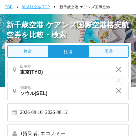
TOP
海外航空券 TOP
新千歳空港 ケアンズ国際空港
新千歳空港 ケアンズ国際空港格安航
空券を比較・検索
片道
周遊
往復
出発地
到着地
2026-08-10
2026-08-12
1
搭乗者,
エコノミー