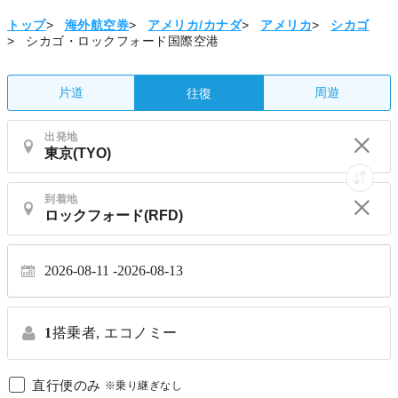
トップ
>
海外航空券
>
アメリカ/カナダ
>
アメリカ
>
シカゴ
>
シカゴ・ロックフォード国際空港
片道
周遊
往復
出発地
到着地
2026-08-11
2026-08-13
1
搭乗者,
エコノミー
直行便のみ
※乗り継ぎなし