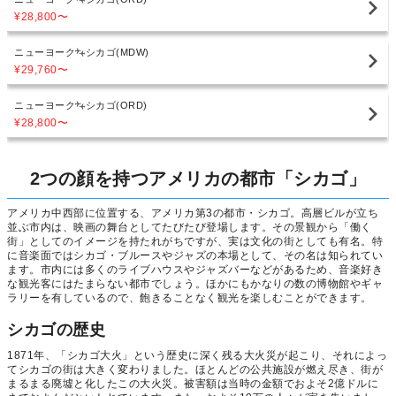
¥28,800
〜
ニューヨーク
シカゴ(MDW)
¥29,760
〜
ニューヨーク
シカゴ(ORD)
¥28,800
〜
2つの顔を持つアメリカの都市「シカゴ」
アメリカ中西部に位置する、アメリカ第3の都市・シカゴ。高層ビルが立ち
並ぶ市内は、映画の舞台としてたびたび登場します。その景観から「働く
街」としてのイメージを持たれがちですが、実は文化の街としても有名。特
に音楽面ではシカゴ・ブルースやジャズの本場として、その名は知られてい
ます。市内には多くのライブハウスやジャズバーなどがあるため、音楽好き
な観光客にはたまらない都市でしょう。ほかにもかなりの数の博物館やギャ
ラリーを有しているので、飽きることなく観光を楽しむことができます。
シカゴの歴史
1871年、「シカゴ大火」という歴史に深く残る大火災が起こり、それによっ
てシカゴの街は大きく変わりました。ほとんどの公共施設が燃え尽き、街が
まるまる廃墟と化したこの大火災。被害額は当時の金額でおよそ2億ドルに