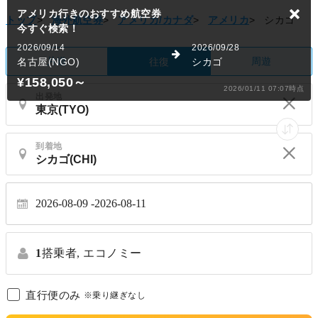
トップ
>
海外航空券
>
アメリカ/カナダ
>
アメリカ
>
シカゴ
片道
周遊
往復
出発地
到着地
2026-08-09
2026-08-11
1
搭乗者,
エコノミー
直行便のみ
※乗り継ぎなし