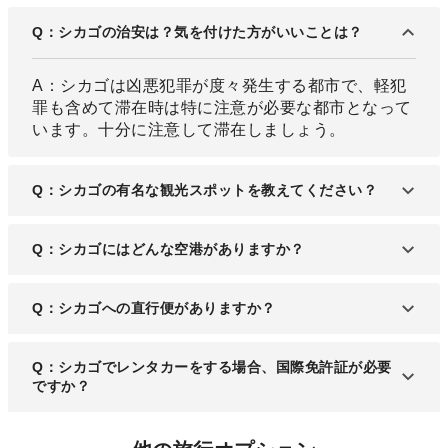
Q：シカゴの治安は？気を付けた方がいいことは？
A：シカゴは凶悪犯罪が度々発生する都市で、軽犯
罪も含めて滞在時は特に注意が必要な都市となって
います。十分に注意して滞在しましょう。
Q：シカゴの有名な観光スポットを教えてください？
A：シカゴの観光スポットとして、アートが楽しめ
Q：シカゴにはどんな空港がありますか？
る公園「ミレニアムパーク」や、夜景が綺麗な「ジ
ョンハンコックセンター」などが人気です。
A：最寄り空港として「シカゴ・オヘア国際空港」
Q：シカゴへの直行便がありますか？
があります。
A：成田や羽田からの直行便が出ています。
Q：シカゴでレンタカーをする場合、国際免許証が必要
ですか？
A：レンタカー会社によっては必要な場合がありま