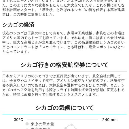
までおよんだといわれています。また、およそ10万の人々が家を失いまし
た。このように大きな被害をもたらした大火災でしたが、これを機に新たな
都市計画がスタート。「摩天楼」と呼ばれるシカゴの街を代表する高層建築
群は、この時期に誕生しました。
シカゴの経済
現在のシカゴは工業の街として有名で、家電や工業機械、家具などの市場は
アメリカ国内でもトップを誇っています。それゆえ、街には多くの会社が集
中し、巨大な高層ビルが立ち並んでいます。この高層建築群とシカゴの青い
空とのコントラストは「スカイライン」とも呼ばれ、絶景スポットのひとつ
となっています。
シカゴ行きの格安航空券について
日本からアメリカのシカゴまでは直行便が出ています。航空会社に関して
は、全日空やユナイテッド航空、アメリカン航空などが有名です。格安航空
券を購入したいのであれば、大韓航空を選択するのもひとつの手。また、シ
カゴのオヘア空港を利用する際はフライト時間や搭乗口が頻繁に変更される
ため、時間に余裕を持って行動することをオススメします。
シカゴの気候について
30°C
240 mm
東京の降水量