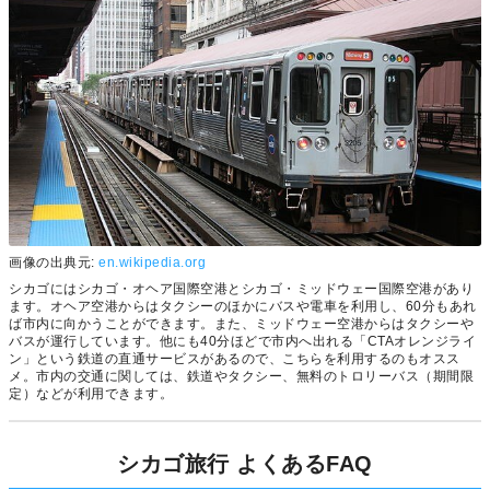
画像の出典元:
en.wikipedia.org
シカゴにはシカゴ・オヘア国際空港とシカゴ・ミッドウェー国際空港があり
ます。オヘア空港からはタクシーのほかにバスや電車を利用し、60分もあれ
ば市内に向かうことができます。また、ミッドウェー空港からはタクシーや
バスが運行しています。他にも40分ほどで市内へ出れる「CTAオレンジライ
ン」という鉄道の直通サービスがあるので、こちらを利用するのもオスス
メ。市内の交通に関しては、鉄道やタクシー、無料のトロリーバス（期間限
定）などが利用できます。
シカゴ旅行 よくあるFAQ