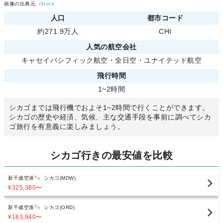
画像の出典元:
iStock
人口
都市コード
約271.9万人
CHI
人気の航空会社
キャセイパシフィック航空
・
全日空
・
ユナイテッド航空
飛行時間
1~2時間
シカゴまでは飛行機でおよそ1~2時間で行くことができます。
シカゴの歴史や経済、気候、主な交通手段を事前に調べてシカ
ゴ旅行を有意義に楽しみましょう。
シカゴ行きの最安値を比較
新千歳空港
シカゴ(MDW)
¥325,380
〜
新千歳空港
シカゴ(ORD)
¥163,940
〜