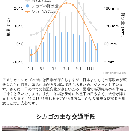
東京の気温
シカゴの降水量
20°C
180 mm
シカゴの気温
降水量（mm）
気温（°C）
10°C
120 mm
0°C
60 mm
-10°C
0 mm
1月
3月
5月
7月
9月
11月
Highcharts.com
アメリカ・シカゴの街には四季が存在しますが、日本よりもその寒暖差が顕
著なことが特徴。気温が上がる夏場は湿度もあるため、ジメっとしていま
す。さらに一日の中での気温変化が激しいため、夏場でも羽織ものを準備し
て行くと良いでしょう。また、冬場は反対に氷点下の日も多く、大雪が降る
日もあります。特に1月頃訪れる予定がある方は、かなり厳重な防寒具を用
意した方が安心です。
シカゴの主な交通手段