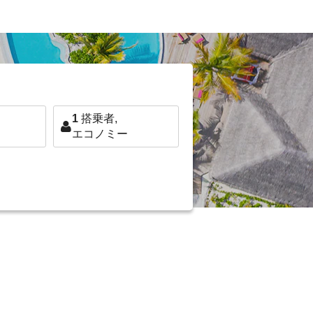
1
搭乗者,
エコノミー