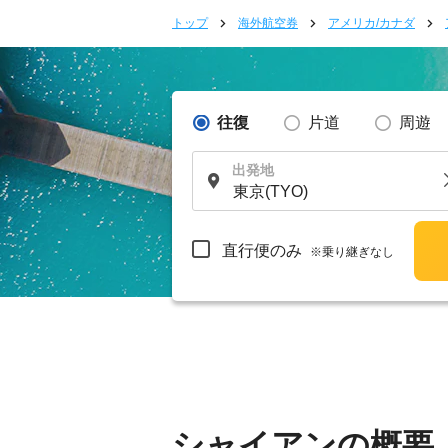
トップ
海外航空券
アメリカ/カナダ
往復
片道
周遊
出発地
直行便のみ
※乗り継ぎなし
シャイアンの概要