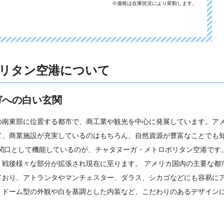
※価格は在庫状況により変動します。
リタン空港について
ガへの白い玄関
の南東部に位置する都市で、商工業や観光を中心に発展しています。ア
て、商業施設が充実しているのはもちろん、自然資源が豊富なことでも
玄関口として機能しているのが、チャタヌーガ・メトロポリタン空港です
、戦後様々な部分が拡張され現在に至ります。 アメリカ国内の主要な都
ており、アトランタやマンチェスター、ダラス、シカゴなどにも容易に
。ドーム型の外観や白を基調とした内装など、こだわりのあるデザイン