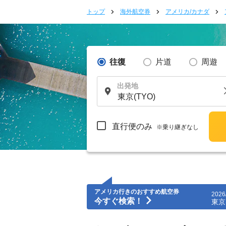
トップ
海外航空券
アメリカ/カナダ
往復
片道
周遊
出発地
直行便のみ
※乗り継ぎなし
アメリカ行きのおすすめ航空券
2026
今すぐ検索！
東京(