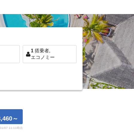
1
搭乗者,
エコノミー
,460
～
/01/07 11:11時点