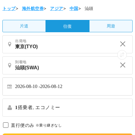
トップ
>
海外航空券
>
アジア
>
中国
>
汕頭
片道
周遊
往復
出発地
到着地
2026-08-10
2026-08-12
1
搭乗者,
エコノミー
直行便のみ
※乗り継ぎなし