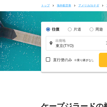
トップ
海外航空券
アメリカ/カナダ
往復
片道
周遊
出発地
直行便のみ
※乗り継ぎなし
ケープジラードの