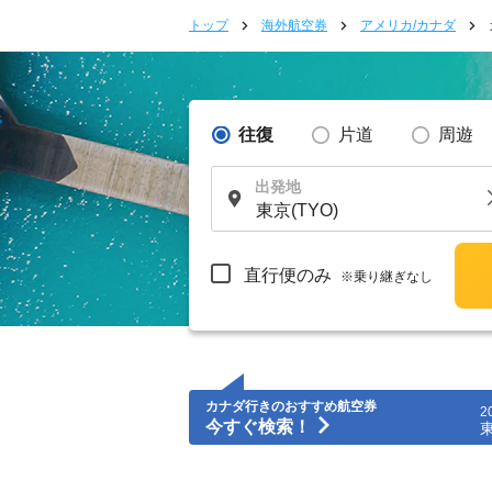
トップ
海外航空券
アメリカ/カナダ
往復
片道
周遊
出発地
直行便のみ
※乗り継ぎなし
カナダ行きのおすすめ航空券
2
今すぐ検索！
東