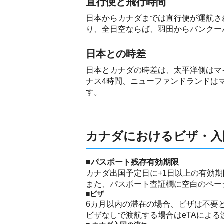
直行便と飛行時間
日本からカナダまでは直行便が運航さ
り、全日空ならば、羽田からバンクー
日本との時差
日本とカナダの時差は、太平洋側はマ
ナス4時間、ニューファンドランドは
す。
カナダにおけるビザ・入
■パスポート残存有効期限
カナダ出国予定日に+1日以上の有効
また、パスポート査証欄に空白のペー
■ビザ
6カ月以内の滞在の場合、ビザは不要
ビザなしで渡航する場合はeTAによ