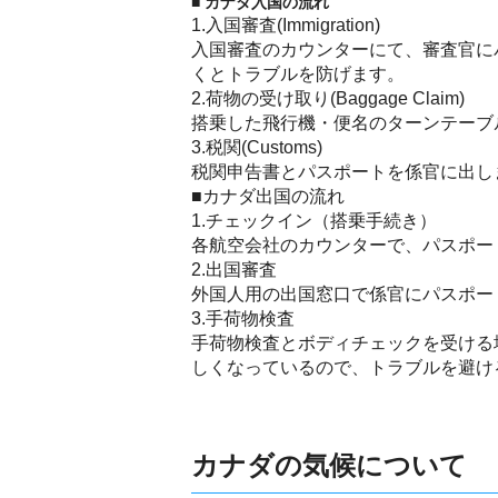
■ カナダ入国の流れ
1.入国審査(Immigration)
入国審査のカウンターにて、審査官に
くとトラブルを防げます。
2.荷物の受け取り(Baggage Claim)
搭乗した飛行機・便名のターンテーブ
3.税関(Customs)
税関申告書とパスポートを係官に出し
■カナダ出国の流れ
1.チェックイン（搭乗手続き）
各航空会社のカウンターで、パスポー
2.出国審査
外国人用の出国窓口で係官にパスポー
3.手荷物検査
手荷物検査とボディチェックを受ける
しくなっているので、トラブルを避け
カナダの気候について